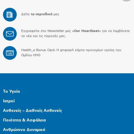
Δείτε
τα περιοδικά
μας
Εγγραφείτε στο Newsletter μας «
Our Heartbeat
» για να λαμβάνετε
τα νέα και τις παροχές μας.
Health_e Bonus Card: H ψηφιακή κάρτα προνομίων υγείας του
BONUS
CARD
Ομίλου HHG
Το Υγεία
Ιατροί
Ασθενείς – Διεθνείς Ασθενείς
Ποιότητα & Ασφάλεια
Ανθρώπινο Δυναμικό