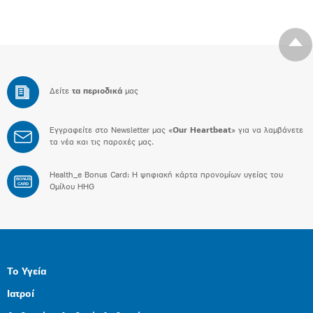
Δείτε
τα περιοδικά
μας
Εγγραφείτε στο Newsletter μας «
Our Heartbeat
» για να λαμβάνετε
τα νέα και τις παροχές μας.
Health_e Bonus Card: H ψηφιακή κάρτα προνομίων υγείας του
BONUS
CARD
Ομίλου HHG
Το Υγεία
Ιατροί