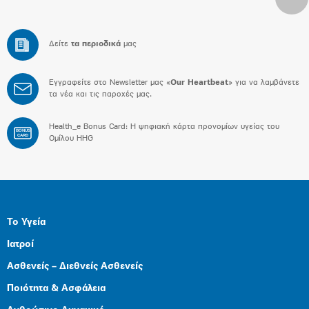
Δείτε
τα περιοδικά
μας
Εγγραφείτε στο Newsletter μας «
Our Heartbeat
» για να λαμβάνετε
τα νέα και τις παροχές μας.
Health_e Bonus Card: H ψηφιακή κάρτα προνομίων υγείας του
BONUS
CARD
Ομίλου HHG
Το Υγεία
Ιατροί
Ασθενείς – Διεθνείς Ασθενείς
Ποιότητα & Ασφάλεια