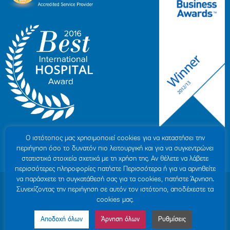
Ο ιστότοπoς μας χρησιμοποιεί cookies για να καταστήσει την
περιήγηση όσο το δυνατόν πιο λειτουργική και για να συγκεντρώνει
στατιστικά στοιχεία σχετικά με τη χρήση της. Αν θέλετε να λάβετε
περισσότερες πληροφορίες πατήστε Περισσότερα ή για να αρνηθείτε
να παράσχετε τη συγκατάθεσή σας για τα cookies, πατήστε Άρνηση.
© 2007-2026 ΥΓΕΙΑ Μ.Α.Ε
|
ΓΕΜΗ: 000279901000
Συνεχίζοντας την περιήγηση σε αυτόν τον ιστότοπο, αποδέχεστε τα
Όροι Χρήσης
|
Πολιτική Προστασίας Προσωπικών Δεδομένων
|
Πολιτική
cookies μας.
Cookies
|
Δήλωση Απορρήτου
|
Sitemap
Αποδοχή όλων
Άρνηση όλων
Ρυθμίσεις
Made by MINOANDESIGN