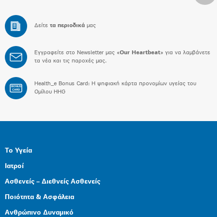
Δείτε
τα περιοδικά
μας
Εγγραφείτε στο Newsletter μας «
Our Heartbeat
» για να λαμβάνετε
τα νέα και τις παροχές μας.
Health_e Bonus Card: H ψηφιακή κάρτα προνομίων υγείας του
BONUS
CARD
Ομίλου HHG
Το Υγεία
Ιατροί
Ασθενείς – Διεθνείς Ασθενείς
Ποιότητα & Ασφάλεια
Ανθρώπινο Δυναμικό