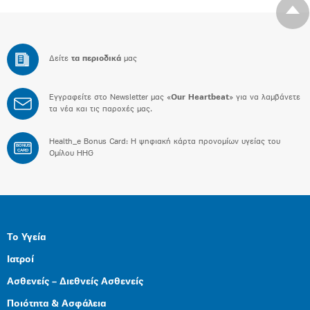
Δείτε
τα περιοδικά
μας
Εγγραφείτε στο Newsletter μας «
Our Heartbeat
» για να λαμβάνετε
τα νέα και τις παροχές μας.
Health_e Bonus Card: H ψηφιακή κάρτα προνομίων υγείας του
BONUS
CARD
Ομίλου HHG
Το Υγεία
Ιατροί
Ασθενείς – Διεθνείς Ασθενείς
Ποιότητα & Ασφάλεια