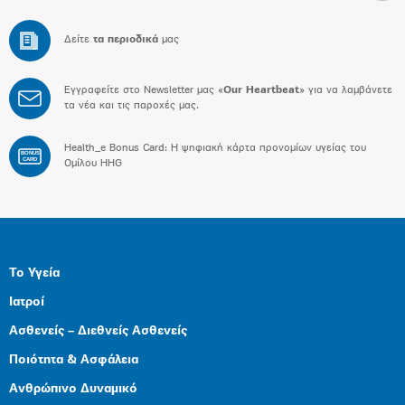
Δείτε
τα περιοδικά
μας
Εγγραφείτε στο Newsletter μας «
Our Heartbeat
» για να λαμβάνετε
τα νέα και τις παροχές μας.
Health_e Bonus Card: H ψηφιακή κάρτα προνομίων υγείας του
BONUS
CARD
Ομίλου HHG
Το Υγεία
Ιατροί
Ασθενείς – Διεθνείς Ασθενείς
Ποιότητα & Ασφάλεια
Ανθρώπινο Δυναμικό