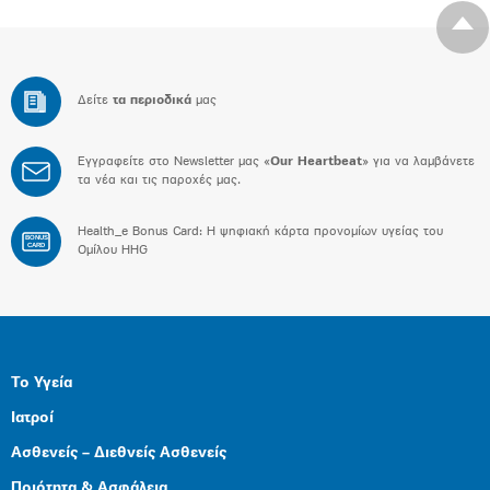
Δείτε
τα περιοδικά
μας
Εγγραφείτε στο Newsletter μας «
Our Heartbeat
» για να λαμβάνετε
τα νέα και τις παροχές μας.
Health_e Bonus Card: H ψηφιακή κάρτα προνομίων υγείας του
BONUS
CARD
Ομίλου HHG
Το Υγεία
Ιατροί
Ασθενείς – Διεθνείς Ασθενείς
Ποιότητα & Ασφάλεια