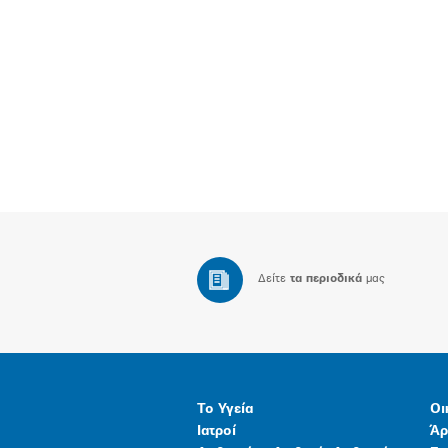
Δείτε
τα περιοδικά
μας
Το Υγεία
Οι
Ιατροί
Άρ