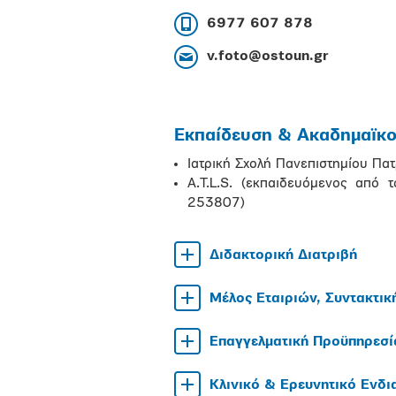
6977 607 878
v.foto@ostoun.gr
Εκπαίδευση & Ακαδημαϊκοί
Ιατρική Σχολή Πανεπιστημίου Π
A.T.L.S. (εκπαιδευόμενος από 
253807)
Διδακτορική Διατριβή
Μέλος Εταιριών, Συντακτικ
Επαγγελματική Προϋπηρεσί
Κλινικό & Ερευνητικό Ενδ