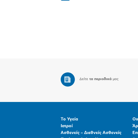
Δείτε
τα περιοδικά
μας
Το Υγεία
Οι
Ιατροί
Άρ
Ασθενείς – Διεθνείς Ασθενείς
Επ