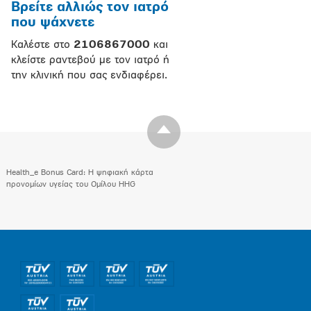
Βρείτε αλλιώς τον ιατρό
που ψάχνετε
Καλέστε στο
2106867000
και
κλείστε ραντεβού με τον ιατρό ή
την κλινική που σας ενδιαφέρει.
Health_e Bonus Card: H ψηφιακή κάρτα
προνομίων υγείας του Ομίλου HHG