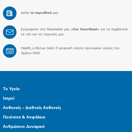
Δείτε
τα περιοδικά
μας
Εγγραφείτε στο Newsletter μας «
Our Heartbeat
» για να λαμβάνετε
τα νέα και τις παροχές μας.
Health_e Bonus Card: H ψηφιακή κάρτα προνομίων υγείας του
BONUS
CARD
Ομίλου HHG
Το Υγεία
Ιατροί
Ασθενείς – Διεθνείς Ασθενείς
Ποιότητα & Ασφάλεια
Ανθρώπινο Δυναμικό