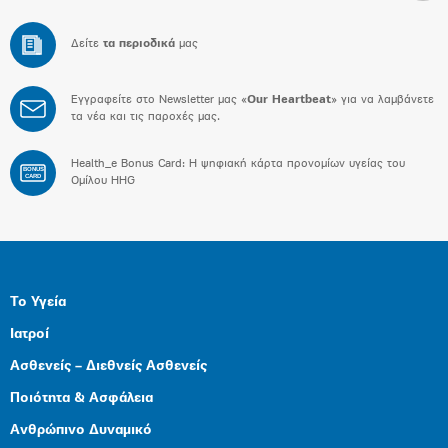
Δείτε
τα περιοδικά
μας
Εγγραφείτε στο Newsletter μας «
Our Heartbeat
» για να λαμβάνετε
τα νέα και τις παροχές μας.
Health_e Bonus Card: H ψηφιακή κάρτα προνομίων υγείας του
BONUS
CARD
Ομίλου HHG
Το Υγεία
Ιατροί
Ασθενείς – Διεθνείς Ασθενείς
Ποιότητα & Ασφάλεια
Ανθρώπινο Δυναμικό