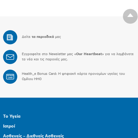
Δείτε
τα περιοδικά
μας
Εγγραφείτε στο Newsletter μας «
Our Heartbeat
» για να λαμβάνετε
τα νέα και τις παροχές μας.
Health_e Bonus Card: H ψηφιακή κάρτα προνομίων υγείας του
BONUS
CARD
Ομίλου HHG
Το Υγεία
Ιατροί
Ασθενείς – Διεθνείς Ασθενείς