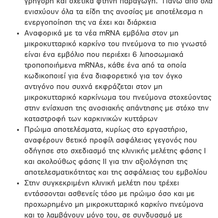
γρήγορη και σχετικά φτηνή παραγωγή. Πάνω από όλα
ενισχύουν όλα τα είδη της ανοσίας με αποτέλεσμα η
ενεργοποίηση της να έχει και διάρκεια
Αναφορικά με τα νέα mRNA εμβόλια στον μη
μικροκυτταρικό καρκίνο του πνεύμονα το πιο γνωστό
είναι ένα εμβόλιο που περιέχει 6 λιποσωμιακά
τροποποιήμενα mRNAs, κάθε ένα από τα οποία
κωδικοποιεί για ένα διαφορετικό για τον όγκο
αντιγόνο που συχνά εκφράζεται στον μη
μικροκυτταρικό καρκίνωμα του πνεύμονα στοχεύοντας
στην ενίσχυση της ανοσιακής απάντησης με στόχο την
καταστροφή των καρκινικών κυττάρων
Πρώιμα αποτελέσματα, κυρίως στο εργαστήριο,
αναφέρουν θετικό προφίλ ασφάλειας γεγονός που
οδήγησε στο σχεδιασμό της κλινικής μελέτης φάσης Ι
και ακολούθως φάσης ΙΙ για την αξιολόγηση της
αποτελεσματικότητας και της ασφάλειας του εμβολίου
Στην συγκεκριμένη κλινική μελέτη που τρέχει
εντάσσονται ασθενείς τόσο με πρώιμο όσο και με
προχωρημένο μη μικροκυτταρικό καρκίνο πνεύμονα
και το λαμβάνουν μόνο του, σε συνδυασμό με