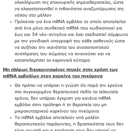
ολοκλήρωση της επικουρικής χημειοθεραπείας, ώστε
να ελαχιστοποιηθεί η πιθανότητα αναζωπύρωσης της
νόσου στο μέλλον
Πρόκειται για ένα mRNA εμβόλιο το οποίο αποτελείται
από ένα μόνο συνθετικό mRNA που κωδικοποιεί για
έως και 34 νέο-αντιγόνα και έχει σχεδιαστεί σύμφωνα
με την γονιδιακή υπογραφή του κάθε ασθενούς ώστε
να αυξήσει την ικανότητα του ανοσοποιητικού
συστήματος του σώματος να ανιχνεύσει και να
καταπολεμήσει τα καρκινικά κύτταρα
Μη πλήρως διευκρινισμένες πτυχές στην χρήση των
mRNA
εμβολίων στον καρκίνο του πνεύμονα
Θα πρέπει να υπάρχει η γνώση ότι παρά την ερεύνα
στο συγκεκριμένο θεραπευτικό πεδίο τα τελευταία
χρόνια, δεν υπάρχει έγκριση για κανένα mRNA
εμβόλιο στην πρόληψη ή τη θεραπεία του μη
μικροκυτταρικού καρκίνου του πνεύμονα
Τα mRNA εμβόλια αποτελούν υπό μελέτη
θεραπευτικούς παράγοντες, η δραστικότητα τους δεν
είναι γνωστή και η χορήγηση τους δεν μπορεί να