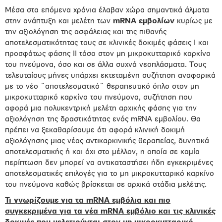
Μέσα στα επόμενα χρόνια έλαβαν χώρα σημαντικά άλματα
στην ανάπτυξη και μελέτη των
m
RNA
εμβολίων
κυρίως με
την αξιολόγηση της ασφάλειας και της πιθανής
αποτελεσματικότητας τους σε κλινικές δοκιμές φάσεις Ι και
προσφάτως φάσης ΙΙ τόσο στον μη μικροκυτταρικό καρκίνο
του πνεύμονα, όσο και σε άλλα συχνά νεοπλάσματα. Τους
τελευταίους μήνες υπάρχει εκτεταμένη συζήτηση αναφορικά
με το νέο ¨αποτελεσματικό¨ θεραπευτικό όπλο στον μη
μικροκυτταρικό καρκίνο του πνεύμονα, συζήτηση που
αφορά μια πολυκεντρική μελέτη αρχικής φάσης για την
αξιολόγηση της δραστικότητας ενός mRNA εμβολίου. Θα
πρέπει να ξεκαθαρίσουμε ότι αφορά κλινική δοκιμή
αξιολόγησης μιας νέας αντικαρκινικής θεραπείας, δυνητικά
αποτελεσματικής ή και όχι στο μέλλον, η οποία σε καμία
περίπτωση δεν μπορεί να αντικαταστήσει ήδη εγκεκριμένες
αποτελεσματικές επιλογές για το μη μικροκυτταρικό καρκίνο
του πνεύμονα καθώς βρίσκεται σε αρχικά στάδια μελέτης.
Τι γνωρίζουμε για τα
mRNA
εμβόλια και πιο
συγκεκριμένα για τα νέα
mRNA
εμβόλιο και τις κλινικές