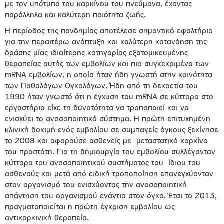
με τον υπότυπο του καρκίνου του πνεύμονα, έχοντας
παράλληλα και καλύτερη ποιότητα ζωής.
Η περίοδος της πανδημίας αποτέλεσε σημαντικό εφαλτήριο
για την περαιτέρω ανάπτυξη και καλύτερη κατανόηση της
δράσης μίας ιδιαίτερης κατηγορίας εξατομικευμένης
θεραπείας αυτής των εμβολίων και πιο συγκεκριμένα των
mRNA εμβολίων, η οποία ήταν ήδη γνωστή στην κοινότητα
των Παθολόγων Ογκολόγων. Ήδη από τη δεκαετία του
1990 ήταν γνωστό ότι η έγχυση του mRNA σε κύτταρα στο
εργαστήριο είχε τη δυνατότητα να τροποποιεί και να
ενισχύει το ανοσοποιητικό σύστημα. Η πρώτη επιτυχημένη
κλινική δοκιμή ενός εμβολίου σε συμπαγείς όγκους ξεκίνησε
το 2008 και αφορούσε ασθενείς με μεταστατικό καρκίνο
του προστάτη. Για τη δημιουργία του εμβολίου συλλέγονταν
κύτταρα του ανοσοποιητικού συστήματος του ίδιου του
ασθενούς και μετά από ειδική τροποποίηση επανεγχύονταν
στον οργανισμό του ενισχύοντας την ανοσοποιητική
απάντηση του οργανισμού ενάντια στον όγκο. Έτσι το 2013,
πραγματοποιείται η πρώτη έγκριση εμβολίου ως
αντικαρκινική θεραπεία.