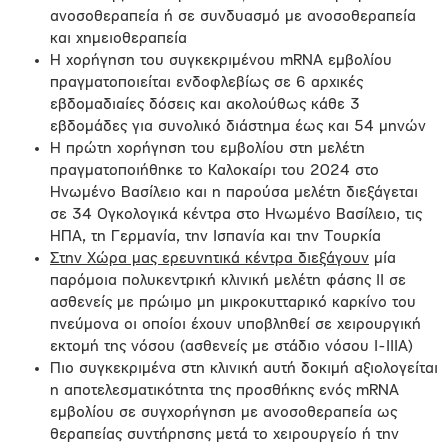
ανοσοθεραπεία ή σε συνδυασμό με ανοσοθεραπεία
και χημειοθεραπεία
Η χορήγηση του συγκεκριμένου mRNA εμβολίου
πραγματοποιείται ενδοφλεβίως σε 6 αρχικές
εβδομαδιαίες δόσεις και ακολούθως κάθε 3
εβδομάδες για συνολικό διάστημα έως και 54 μηνών
Η πρώτη χορήγηση του εμβολίου στη μελέτη
πραγματοποιήθηκε το Καλοκαίρι του 2024 στο
Ηνωμένο Βασίλειο και η παρούσα μελέτη διεξάγεται
σε 34 Ογκολογικά κέντρα στο Ηνωμένο Βασίλειο, τις
ΗΠΑ, τη Γερμανία, την Ισπανία και την Τουρκία
Στην Χώρα μας ερευνητικά κέντρα διεξάγουν
μία
παρόμοια πολυκεντρική κλινική μελέτη φάσης ΙΙ σε
ασθενείς με πρώιμο μη μικροκυτταρικό καρκίνο του
πνεύμονα οι οποίοι έχουν υποβληθεί σε χειρουργική
εκτομή της νόσου (ασθενείς με στάδιο νόσου Ι-ΙΙΙΑ)
Πιο συγκεκριμένα στη κλινική αυτή δοκιμή αξιολογείται
η αποτελεσματικότητα της προσθήκης ενός mRNA
εμβολίου σε συγχορήγηση με ανοσοθεραπεία ως
θεραπείας συντήρησης μετά το χειρουργείο ή την