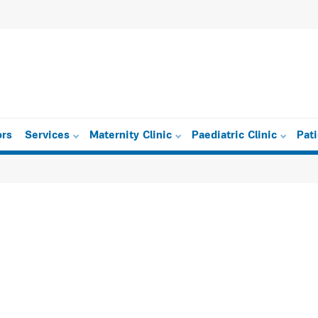
eetings 2005
ors
Services
Maternity Clinic
Paediatric Clinic
Pat