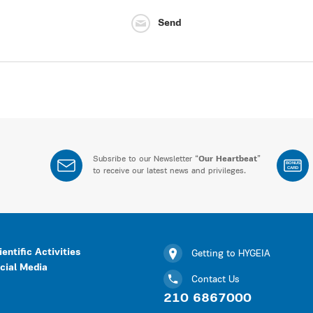
Send
Subsribe to our Newsletter “
Our Heartbeat
”
BONUS
CARD
to receive our latest news and privileges.
ientific Activities
Getting to HYGEIA
cial Media
Contact Us
210 6867000