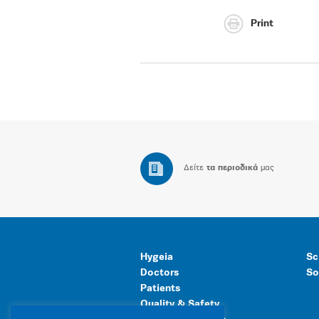
Print
Δείτε
τα περιοδικά
μας
Hygeia
Sc
Doctors
So
Patients
Quality & Safety