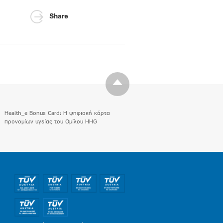
Share
Health_e Bonus Card: H ψηφιακή κάρτα
προνομίων υγείας του Ομίλου HHG