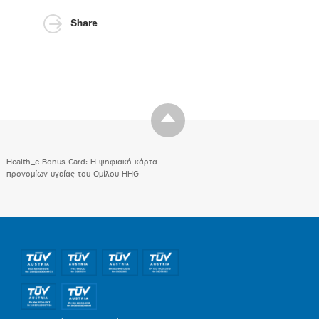
Share
Health_e Bonus Card: H ψηφιακή κάρτα
προνομίων υγείας του Ομίλου HHG