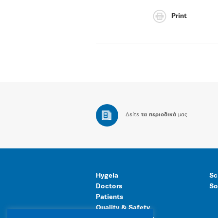
Print
Δείτε
τα περιοδικά
μας
Hygeia
Sc
Doctors
So
Patients
Quality & Safety