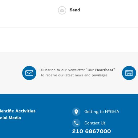
Send
Subsribe to our Newsletter “
Our Heartbeat
”
BONUS
CARD
to receive our latest news and privileges.
ientific Activities
Getting to HYGEIA
cial Media
Contact Us
210 6867000