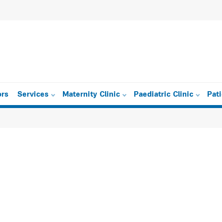
eetings 2016-2017
ors
Services
Maternity Clinic
Paediatric Clinic
Pat