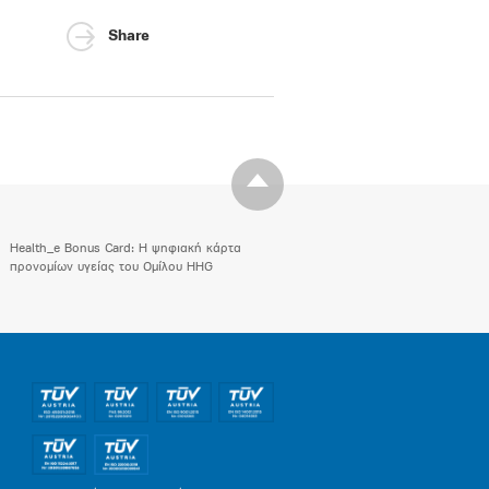
Share
Health_e Bonus Card: H ψηφιακή κάρτα
προνομίων υγείας του Ομίλου HHG