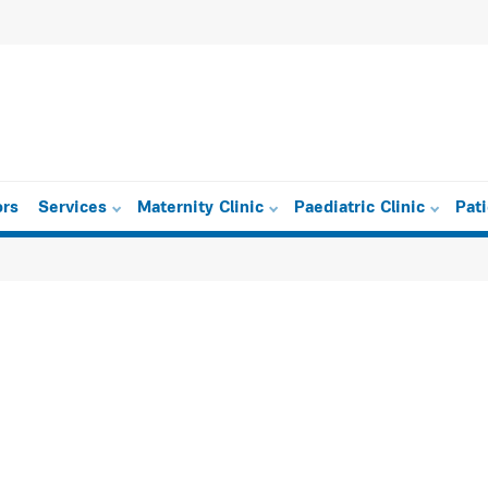
eetings 2013-2014
ors
Services
Maternity Clinic
Paediatric Clinic
Pat