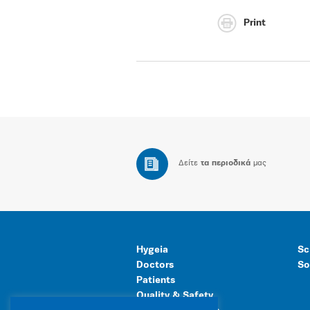
Print
Δείτε
τα περιοδικά
μας
Hygeia
Sc
Doctors
So
Patients
Quality & Safety