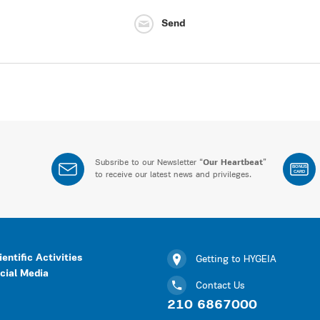
Send
Subsribe to our Newsletter “
Our Heartbeat
”
BONUS
CARD
to receive our latest news and privileges.
ientific Activities
Getting to HYGEIA
cial Media
Contact Us
210 6867000