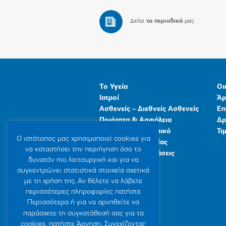
Δείτε
τα περιοδικά
μας
Το Υγεία
Οι
Ιατροί
Άρ
Ασθενείς – Διεθνείς Ασθενείς
Επ
Ποιότητα & Ασφάλεια
Δρ
Ανθρώπινο Δυναμικό
Τι
Ο ιστότοπoς μας χρησιμοποιεί cookies για
Προγράμματα Υγείας
να καταστήσει την περιήγηση όσο το
Γενικές Εγκαταστάσεις
δυνατόν πιο λειτουργική και για να
συγκεντρώνει στατιστικά στοιχεία σχετικά
με τη χρήση της. Αν θέλετε να λάβετε
περισσότερες πληροφορίες πατήστε
Περισσότερα ή για να αρνηθείτε να
παράσχετε τη συγκατάθεσή σας για τα
cookies, πατήστε Άρνηση. Συνεχίζοντας