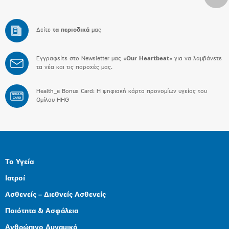
Δείτε
τα περιοδικά
μας
Εγγραφείτε στο Newsletter μας «
Our Heartbeat
» για να λαμβάνετε
τα νέα και τις παροχές μας.
Health_e Bonus Card: H ψηφιακή κάρτα προνομίων υγείας του
BONUS
CARD
Ομίλου HHG
Το Υγεία
Ιατροί
Ασθενείς – Διεθνείς Ασθενείς
Ποιότητα & Ασφάλεια
Ανθρώπινο Δυναμικό