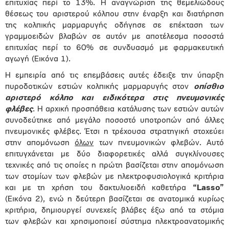
επιτυχίας περί το 13%. Η αναγνώριση της θεμελιώδους
θέσεως του αριστερού κόλπου στην έναρξη και διατήρηση
της κολπικής μαρμαρυγής οδήγησε σε επέκταση των
γραμμοειδών βλαβών σε αυτόν με αποτέλεσμα ποσοστά
επιτυχίας περί το 60% σε συνδυασμό με φαρμακευτική
αγωγή (Εικόνα 1).
Η εμπειρία από τις επεμβάσεις αυτές έδειξε την ύπαρξη
πυροδοτικών εστιών κολπικής μαρμαρυγής στον
οπίσθιο
αριστερό κόλπο και ειδικότερα στις πνευμονικές
φλέβες
. Η αρχική προσπάθεια κατάλυσης των εστιών αυτών
συνοδεύτηκε από μεγάλο ποσοστό υποτροπών από άλλες
πνευμονικές φλέβες. Έτσι η τρέχουσα στρατηγική στοχεύει
στην απομόνωση
όλων
των πνευμονικών φλεβών. Αυτό
επιτυγχάνεται με δύο διαφορετικές αλλά συγκλίνουσες
τεχνικές από τις οποίες η πρώτη βασίζεται στην απομόνωση
των στομίων των φλεβών με ηλεκτροφυσιολογικά κριτήρια
και με τη χρήση του δακτυλιοειδή καθετήρα
“
Lasso
”
(Εικόνα 2), ενώ η δεύτερη βασίζεται σε ανατομικά κυρίως
κριτήρια, δημιουργεί συνεχείς βλάβες έξω από τα στόμια
των φλεβών και χρησιμοποιεί σύστημα ηλεκτροανατομικής