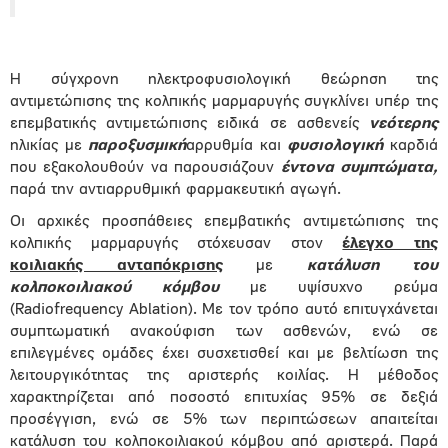
Η σύγχρονη ηλεκτροφυσιολογική θεώρηση της
αντιμετώπισης της κολπικής μαρμαρυγής συγκλίνει υπέρ της
επεμβατικής αντιμετώπισης ειδικά σε ασθενείς
νεότερης
ηλικίας με
παροξυσμική
αρρυθμία και
φυσιολογική
καρδιά
που εξακολουθούν να παρουσιάζουν
έντονα συμπτώματα,
παρά την αντιαρρυθμική φαρμακευτική αγωγή.
Οι αρχικές προσπάθειες επεμβατικής αντιμετώπισης της
κολπικής μαρμαρυγής στόχευσαν στον
έλεγχο της
κοιλιακής ανταπόκρισης
με
κατάλυση του
κολποκοιλιακού κόμβου
με υψίσυχνο ρεύμα
(Radiofrequency Ablation). Με τον τρόπο αυτό επιτυγχάνεται
συμπτωματική ανακούφιση των ασθενών, ενώ σε
επιλεγμένες ομάδες έχει συσχετισθεί και με βελτίωση της
λειτουργικότητας της αριστερής κοιλίας. Η μέθοδος
χαρακτηρίζεται από ποσοστό επιτυχίας 95% σε δεξιά
προσέγγιση, ενώ σε 5% των περιπτώσεων απαιτείται
κατάλυση του κολποκοιλιακού κόμβου από αριστερά. Παρά