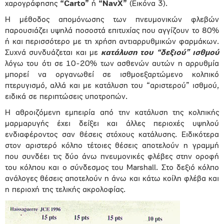
χαρογράφησης
“
Carto
”
ή
“
NavX
”
(Εικόνα 3).
Η μέθοδος απομόνωσης των πνευμονικών φλεβών
παρουσιάζει υψηλά ποσοστά επιτυχίας που αγγίζουν το 80%
ή και περισσότερο με τη χρήση αντιαρρυθμικών φαρμάκων.
Συχνά συνδυάζεται και με
κατάλυση του “δεξιού” ισθμού
λόγω του ότι σε 10-20% των ασθενών αυτών η αρρυθμία
μπορεί να οργανωθεί σε ισθμοεξαρτώμενο κολπικό
πτερυγισμό, αλλά και με κατάλυση του “αριστερού” ισθμού,
ειδικά σε περιπτώσεις υποτροπών.
Η αθροιζόμενη εμπειρία από την κατάλυση της κολπικής
μαρμαρυγής έχει δείξει και άλλες περιοχές υψηλού
ενδιαφέροντος σαν θέσεις στόχους κατάλυσης. Ειδικότερα
στον αριστερό κόλπο τέτοιες θέσεις αποτελούν η γραμμή
που συνδέει τις δύο άνω πνευμονικές φλέβες στην οροφή
του κόλπου και ο σύνδεσμος του Marshall. Στο δεξιό κόλπο
ανάλογες θέσεις αποτελούν η άνω και κάτω κοίλη φλέβα και
η περιοχή της τελικής ακρολοφίας.