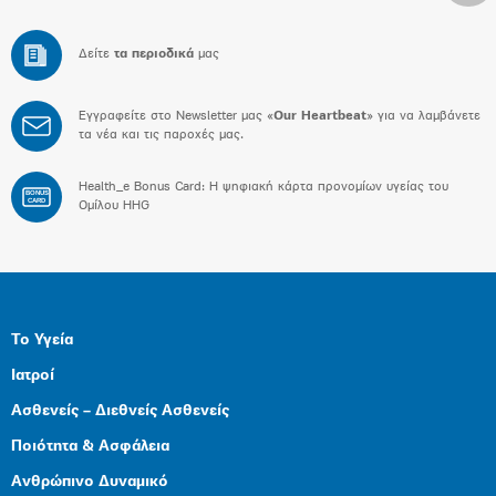
Δείτε
τα περιοδικά
μας
Εγγραφείτε στο Newsletter μας «
Our Heartbeat
» για να λαμβάνετε
τα νέα και τις παροχές μας.
Health_e Bonus Card: H ψηφιακή κάρτα προνομίων υγείας του
BONUS
CARD
Ομίλου HHG
Το Υγεία
Ιατροί
Ασθενείς – Διεθνείς Ασθενείς
Ποιότητα & Ασφάλεια
Ανθρώπινο Δυναμικό