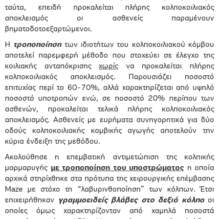
ταύτα, επειδή προκαλείται πλήρης κολποκοιλιακός
αποκλεισμός οι ασθενείς παραμένουν
βηματοδοτοεξαρτώμενοι.
Η
τροποποίηση
των ιδιοτήτων του κολποκοιλιακού κόμβου
αποτελεί παρεμφερή μέθοδο που στοχεύει σε έλεγχο της
κοιλιακής ανταπόκρισης
χωρίς
να προκαλείται πλήρης
κολποκοιλιακός αποκλεισμός. Παρουσιάζει ποσοστό
επιτυχίας περί το 60-70%, αλλά χαρακτηρίζεται από υψηλό
ποσοστό υποτροπών ενώ, σε ποσοστό 20% περίπου των
ασθενών, προκαλείται τελικά πλήρης κολποκοιλιακός
αποκλεισμός. Ασθενείς με ευρήματα συνηγορητικά για δύο
οδούς κολποκοιλιακής κομβικής αγωγής αποτελούν την
κύρια ένδειξη της μεθόδου.
Ακολούθησε η επεμβατική αντιμετώπιση της κολπικής
μαρμαρυγής
με τροποποίηση του υποστρώματος
η οποία
αρχικά στηρίχθηκε στα πρότυπα της χειρουργικής επέμβασης
Maze με στόχο τη “λαβυρινθοποίηση” των κόλπων. Έτσι
επιχειρήθηκαν
γραμμοειδείς βλάβες στο δεξιό κόλπο
οι
οποίες όμως χαρακτηρίζονταν από χαμηλά ποσοστά