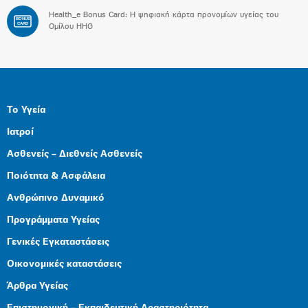
Health_e Bonus Card: H ψηφιακή κάρτα προνομίων υγείας του
BONUS
CARD
Ομίλου HHG
Το Υγεία
Ιατροί
Ασθενείς – Διεθνείς Ασθενείς
Ποιότητα & Ασφάλεια
Ανθρώπινο Δυναμικό
Προγράμματα Υγείας
Γενικές Εγκαταστάσεις
Οικονομικές καταστάσεις
Άρθρα Υγείας