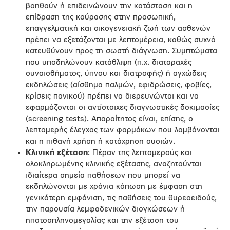
βοηθούν ή επιδεινώνουν την κατάσταση και η
επίδραση της κούρασης στην προσωπική,
επαγγελματική και οικογενειακή ζωή των ασθενών
πρέπει να εξετάζονται με λεπτομέρεια, καθώς συχνά
κατευθύνουν προς τη σωστή διάγνωση. Συμπτώματα
που υποδηλώνουν κατάθλιψη (π.χ. διαταραχές
συναισθήματος, ύπνου και διατροφής) ή αγχώδεις
εκδηλώσεις (αίσθημα παλμών, εφιδρώσεις, φοβίες,
κρίσεις πανικού) πρέπει να διερευνώνται και να
εφαρμόζονται οι αντίστοιχες διαγνωστικές δοκιμασίες
(screening tests). Απαραίτητος είναι, επίσης, ο
λεπτομερής έλεγχος των φαρμάκων που λαμβάνονται
και η πιθανή χρήση ή κατάχρηση ουσιών.
Κλινική εξέταση
: Πέραν της λεπτομερούς και
ολοκληρωμένης κλινικής εξέτασης, αναζητούνται
ιδιαίτερα σημεία παθήσεων που μπορεί να
εκδηλώνονται με χρόνια κόπωση με έμφαση στη
γενικότερη εμφάνιση, τις παθήσεις του θυρεοειδούς,
την παρουσία λεμφαδενικών διογκώσεων ή
ηπατοσπληνομεγαλίας και την εξέταση του