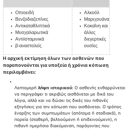
Οπιοειδή
Αλκοόλ
Βενζοδιαζεπίνες
Μαριχουάνα
Αντικαταθλιπτικά
Κοκαΐνη και
Μυοχαλαρωτικά
άλλες
Αντιϊσταμινικά
διεγερτικές
β-αναστολείς
ουσίες
Η αρχική εκτίμηση όλων των ασθενών που
παραπονούνται για υποξεία ή χρόνια κόπωση
περιλαμβάνει:
Λεπτομερή
λήψη ιστορικού
: Ο ασθενής ενθαρρύνεται
να περιγράψει τι ακριβώς αισθάνεται με δικά του
λόγια, αλλά και να δώσει τις δικές του πιθανές
εξηγήσεις για την κόπωση που αισθάνεται. Ο τρόπος
έναρξης των συμπτωμάτων (απότομα ή σταδιακά), η
πορεία (σταθερή, βελτιούμενη ή επιδεινούμενη), η
πιθανή ημερήσια διακύμανση, παράγοντες που