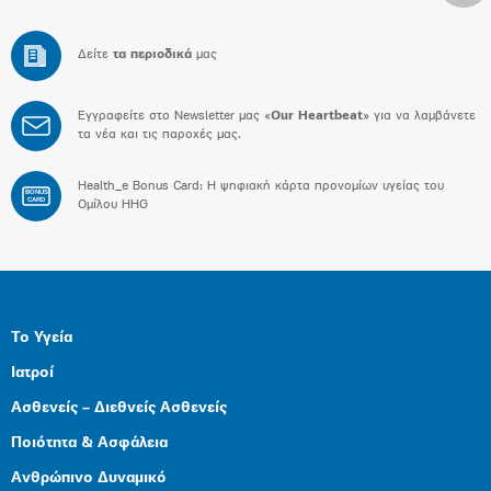
Δείτε
τα περιοδικά
μας
Εγγραφείτε στο Newsletter μας «
Our Heartbeat
» για να λαμβάνετε
τα νέα και τις παροχές μας.
Health_e Bonus Card: H ψηφιακή κάρτα προνομίων υγείας του
BONUS
CARD
Ομίλου HHG
Το Υγεία
Ιατροί
Ασθενείς – Διεθνείς Ασθενείς
Ποιότητα & Ασφάλεια
Ανθρώπινο Δυναμικό