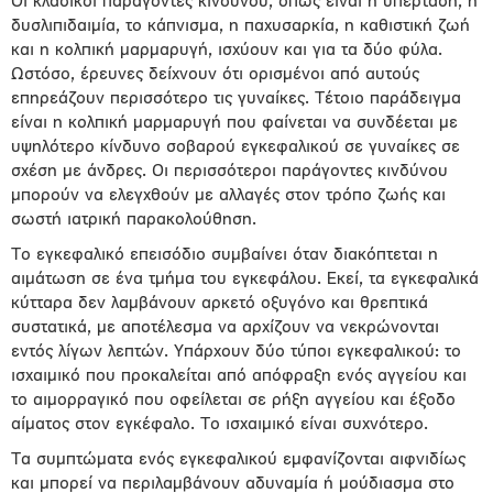
Οι κλασικοί παράγοντες κινδύνου, όπως είναι η υπέρταση, η
δυσλιπιδαιμία, το κάπνισμα, η παχυσαρκία, η καθιστική ζωή
και η κολπική μαρμαρυγή, ισχύουν και για τα δύο φύλα.
Ωστόσο, έρευνες δείχνουν ότι ορισμένοι από αυτούς
επηρεάζουν περισσότερο τις γυναίκες. Τέτοιο παράδειγμα
είναι η κολπική μαρμαρυγή που φαίνεται να συνδέεται με
υψηλότερο κίνδυνο σοβαρού εγκεφαλικού σε γυναίκες σε
σχέση με άνδρες. Οι περισσότεροι παράγοντες κινδύνου
μπορούν να ελεγχθούν με αλλαγές στον τρόπο ζωής και
σωστή ιατρική παρακολούθηση.
Το εγκεφαλικό επεισόδιο συμβαίνει όταν διακόπτεται η
αιμάτωση σε ένα τμήμα του εγκεφάλου. Εκεί, τα εγκεφαλικά
κύτταρα δεν λαμβάνουν αρκετό οξυγόνο και θρεπτικά
συστατικά, με αποτέλεσμα να αρχίζουν να νεκρώνονται
εντός λίγων λεπτών. Υπάρχουν δύο τύποι εγκεφαλικού: το
ισχαιμικό που προκαλείται από απόφραξη ενός αγγείου και
το αιμορραγικό που οφείλεται σε ρήξη αγγείου και έξοδο
αίματος στον εγκέφαλο. Το ισχαιμικό είναι συχνότερο.
Τα συμπτώματα ενός εγκεφαλικού εμφανίζονται αιφνιδίως
και μπορεί να περιλαμβάνουν αδυναμία ή μούδιασμα στο