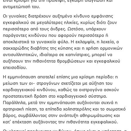
είναι κρίσιμη για την πρόληψη, έγκαιρη διάγνωση και
αντιμετώπισή του.
Οι γυναίκες διατρέχουν αυξημένο κίνδυνο εμφάνισης
εγκεφαλικού σε μεγαλύτερες ηλικίες, κυρίως διότι ζουν
περισσότερο από τους άνδρες. Ωστόσο, υπάρχουν
παράγοντες κινδύνου που αφορούν περισσότερο ή
αποκλειστικά το γυναικείο φύλο. Η εκλαμψία, η λοχεία, ο
σακχαρώδης διαβήτης της κύησης και η χρήση ορμονικών
αντισυλληπτικών, ιδιαίτερα σε καπνίστριες, μπορεί να
αυξήσουν την πιθανότητα θρομβώσεων και εγκεφαλικού
επεισοδίου.
Η εμμηνόπαυση αποτελεί επίσης μια κρίσιμη περίοδο: η
μείωση των οι- στρογόνων σχετίζεται με αύξηση του
καρδιαγγειακού κινδύνου, καθώς τα οιστρογόνα ασκούν
προστατευτική δράση στο καρδιαγγειακό σύστημα.
Παράλληλα, μετά την εμμηνόπαυση αυξάνονται συχνά η
αρτηριακή πίεση, τα επίπεδα χοληστερόλης και το σωματικό
βάρος, συμβάλλοντας στην ανάπτυξη αθηρωμάτωσης και
κατ’ επέκταση αυξάνοντας την πιθανότητα εγκεφαλικού.