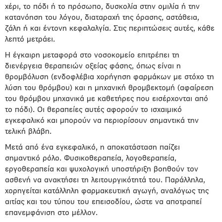
χέρι, το πόδι ή το πρόσωπο, δυσκολία στην ομιλία ή την
κατανόηση του λόγου, διαταραχή της όρασης, αστάθεια,
ζάλη ή και έντονη κεφαλαλγία. Στις περιπτώσεις αυτές, κάθε
λεπτό μετράει.
Η έγκαιρη μεταφορά στο νοσοκομείο επιτρέπει τη
διενέργεια θεραπειών οξείας φάσης, όπως είναι η
θρομβόλυση (ενδοφλέβια χορήγηση φαρμάκων με στόχο τη
λύση του θρόμβου) και η μηχανική θρομβεκτομή (αφαίρεση
του θρόμβου μηχανικά με καθετήρες που εισέρχονται από
το πόδι). Οι θεραπείες αυτές αφορούν το ισχαιμικό
εγκεφαλικό και μπορούν να περιορίσουν σημαντικά την
τελική βλάβη.
Μετά από ένα εγκεφαλικό, η αποκατάσταση παίζει
σημαντικό ρόλο. Φυσικοθεραπεία, λογοθεραπεία,
εργοθεραπεία και ψυχολογική υποστήριξη βοηθούν τον
ασθενή να ανακτήσει τη λειτουργικότητά του. Παράλληλα,
χορηγείται κατάλληλη φαρμακευτική αγωγή, αναλόγως της
αιτίας και του τύπου του επεισοδίου, ώστε να αποτραπεί
επανεμφάνιση στο μέλλον.