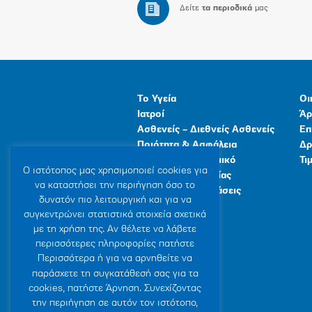
Δείτε
τα περιοδικά
μας
Το Υγεία
Οι
Ιατροί
Άρ
Ασθενείς – Διεθνείς Ασθενείς
Επ
Ποιότητα & Ασφάλεια
Δρ
Ανθρώπινο Δυναμικό
Τι
Ο ιστότοπoς μας χρησιμοποιεί cookies για
Προγράμματα Υγείας
να καταστήσει την περιήγηση όσο το
Γενικές Εγκαταστάσεις
δυνατόν πιο λειτουργική και για να
συγκεντρώνει στατιστικά στοιχεία σχετικά
με τη χρήση της. Αν θέλετε να λάβετε
περισσότερες πληροφορίες πατήστε
Περισσότερα ή για να αρνηθείτε να
παράσχετε τη συγκατάθεσή σας για τα
cookies, πατήστε Άρνηση. Συνεχίζοντας
την περιήγηση σε αυτόν τον ιστότοπο,