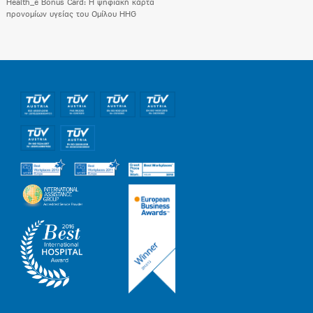
Health_e Bonus Card: H ψηφιακή κάρτα
προνομίων υγείας του Ομίλου HHG