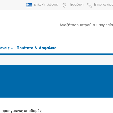
Επιλογή Γλώσσας
Πρόσβαση
Επικοινωνήστ
ενείς
Ποιότητα & Ασφάλεια
 προηγμένες υποδομές,