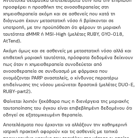
Αντίστοιχα θεαματικά αποτελέσματα στην ίδια την επιβίωση
προσφέρει η προσθήκη της ανοσοθεραπείας στη
χημειοθεραπεία ακόμη και σε ασθενείς που κατά τη
διάγνωση έχουν μεταστατική νόσο ή βρίσκονται σε
υποτροπή, με την προϋπόθεση ότι φέρουν τη μοριακή
ταυτότητα dMMR ή MSI-High (μελέτες RUBY, GYO-018,
AtTend).
Ακόμη όμως και σε ασθενείς με μεταστατική νόσο αλλά και
επιθετική μοριακή ταυτότητα, πρόσφατα δεδομένα δείχνουν
πως όταν η χημειοθεραπεία συνοδεύεται από
ανοσοθεραπεία σε συνδυασμό με φάρμακα που
ονομάζονται PARP αναστολείς, ο κίνδυνος περαιτέρω
επιδείνωσης της νόσου μειώνεται δραστικά (μελέτες DUO-E,
RUBY-part2).
Φαίνεται λοιπόν ξεκάθαρα πως η διενέργεια της μοριακής
ταυτοποίησης του όγκου είναι επιβεβλημένη δεδομένου ότι
οδηγεί σε εξατομικευμένη θεραπεία.
Αποτελέσματα που έρχονται να αλλάξουν την καθημερινή
ιατρική πρακτική αφορούν και τις ασθενείς με τοπικά