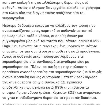
και στην επιλογή της καταλληλότερης θεραπείας ανά
ασθενή. Αυτός ο έλεγχος διενεργείται εύκολα και γρήγορα
στο υλικό είτε της διαγνωστικής απόξεσης είτε του
χειρουργείου.
Νεότερα δεδομένα έρχονται να αλλάξουν τον τρόπο που
αντιμετωπίζονται μετεγχειρητικά οι ασθενείς με τοπικά
προχωρημένο στάδιο νόσου, οι οποίες έχουν μια
συγκεκριμένη μοριακή ταυτότητα που λέγεται dMMR ή MSI-
High. Σημειώνεται ότι η συγκεκριμένη μοριακή ταυτότητα
απαντάται σε μια στις τέσσερεις ασθενείς κατά προσέγγιση.
Αυτές οι ασθενείς μέχρι πρόσφατα λάμβαναν είτε
χημειοθεραπεία είτε συνδυασμό ακτινοθεραπείας με
χημειοθεραπεία. Πλέον, σε αυτές τις περιπτώσεις η
προσθήκη ανοσοθεραπείας στη χημειοθεραπεία (με ή χωρίς
ακτινοθεραπεία) και ως συντήρηση μετά την ολοκλήρωση
της χημειοθεραπείας (για συνολικά 12 εγχύσεις)
αποδείχθηκε πως μειώνει κατά 69% την πιθανότητα
υποτροπής της νόσου (μελέτη Keynote-B21) και αναμένεται
να γίνει η ενδεδειγμένη θεραπεία το προσεχές διάστημα.