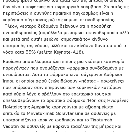
προχωρημένο καρκίνο του τραχήλου της μήτρας οι οποίες
δεν είναι υποψήφιες για χειρουργική επέμβαση. Σε αυτές τις
περιπτώσεις η συνήθης πρακτική παγκοσμίως είναι η
χορήγηση σύγχρονης ριζικής χημειο-ακτινοθεραπείας.
Πλέον, νεότερα δεδομένα δείχνουν ότι η προσθήκη
ανοσοθεραπείας (παράλληλα με χημειο-ακτινοθεραπεία αλλά
και μετά από αυτή) μειώνει σημαντικά τον κίνδυνο
υποτροπής της νόσου, αλλά και τον κίνδυνο θανάτου από τη
νόσο κατά 33% (μελέτη Keynote-A18).
Ευοίωνα αποτελέσματα έχει επίσης μια νεότερη κατηγορία
παραγόντων που ονομάζονται «φάρμακα συνδεδεμένα με
αντισώματα». Αυτά τα φάρμακα είναι σύγχρονοι Δούρειοι
Ίπποι, οι οποίοι αφού ξεκλειδώσουν «πόρτες – πρωτεΐνες»
που υπάρχουν στην επιφάνεια των καρκινικών κυττάρων,
κατά κύριο λόγο εισβάλλουν στο εσωτερικό τους και
απελευθερώνουν το δραστικό φάρμακο. Ήδη στις Ηνωμένες
Πολιτείες της Αμερικής χορηγούνται με αξιοσημείωτη
επιτυχία το Mirvetuximab Soravtansine σε ασθενείς με
υποτροπιάζοντα καρκίνο ωοθηκών και το Tisotumab
Vedotin σε ασθενείς με καρκίνο τραχήλου της μήτρας και