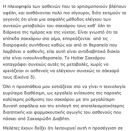
Η πλειοψηφία των ασθενών που το χρησιμοποιούν βλέπουν
οφέλη, και αισθάνονται πολύ πιο σίγουροι, διότι εκτιμούν το
γεγονός ότι είναι μια ασφαλής μέθοδος ελέγχου των
συνεχών μεταβολών του σακχάρου τους καθ’ όλη τη
διάρκεια της ημέρας και της νύχτας. Είναι γνωστό ότι τα
επίπεδα σακχάρου στο αίμα, επηρεάζονται από τις
διατροφικές συνήθειες καθώς και από τη θεραπεία που
λαμβάνει ο ασθενής, είτε αυτή είναι αντιδιαβητικά δισκία
είτε είναι ινσουλινοθεραπεία. Το Holter Σακχάρου
καταγράφει συνεχώς αυτές τις μεταβολές, χωρίς να
χρειάζεται οι ασθενείς να ελέγχουν συνεχώς το σάκχαρό
τους (Εικόνα 3).
Όλη η προσπάθεια μου εστιάζεται στο να γίνει η τεχνολογία
ευρύτερα διαθέσιμη, ως εργαλείο ενίσχυσης της παροχής
καλύτερης ρύθμισης του σακχάρου με την μεγαλύτερη
δυνατή ασφάλεια και την επιλογή της αποτελεσματικότερης
διαιτητικής και φαρμακευτικής αγωγής του ασθενούς που
πάσχει από Σακχαρώδη Διαβήτη.
Μελέτες έχουν δείξει ότι λειτουργεί αυτή η προσέγγιση σε