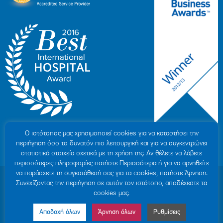
Ο ιστότοπoς μας χρησιμοποιεί cookies για να καταστήσει την
περιήγηση όσο το δυνατόν πιο λειτουργική και για να συγκεντρώνει
στατιστικά στοιχεία σχετικά με τη χρήση της. Αν θέλετε να λάβετε
περισσότερες πληροφορίες πατήστε Περισσότερα ή για να αρνηθείτε
να παράσχετε τη συγκατάθεσή σας για τα cookies, πατήστε Άρνηση.
© 2007-2026 ΥΓΕΙΑ Μ.Α.Ε
|
ΓΕΜΗ: 000279901000
Συνεχίζοντας την περιήγηση σε αυτόν τον ιστότοπο, αποδέχεστε τα
Όροι Χρήσης
|
Πολιτική Προστασίας Προσωπικών Δεδομένων
|
Πολιτική
cookies μας.
Cookies
|
Δήλωση Απορρήτου
|
Sitemap
Αποδοχή όλων
Άρνηση όλων
Ρυθμίσεις
Made by MINOANDESIGN