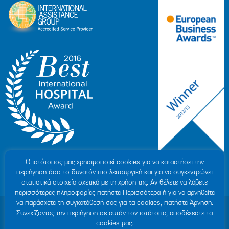
Ο ιστότοπoς μας χρησιμοποιεί cookies για να καταστήσει την
περιήγηση όσο το δυνατόν πιο λειτουργική και για να συγκεντρώνει
στατιστικά στοιχεία σχετικά με τη χρήση της. Αν θέλετε να λάβετε
περισσότερες πληροφορίες πατήστε Περισσότερα ή για να αρνηθείτε
να παράσχετε τη συγκατάθεσή σας για τα cookies, πατήστε Άρνηση.
© 2007-2026 ΥΓΕΙΑ Μ.Α.Ε
|
ΓΕΜΗ: 000279901000
Συνεχίζοντας την περιήγηση σε αυτόν τον ιστότοπο, αποδέχεστε τα
Όροι Χρήσης
|
Πολιτική Προστασίας Προσωπικών Δεδομένων
|
Πολιτική
cookies μας.
Cookies
|
Δήλωση Απορρήτου
|
Sitemap