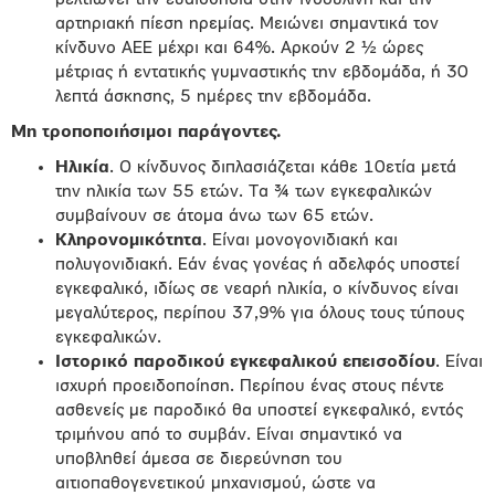
βελτιώνει την ευαισθησία στην ινσουλίνη και την
αρτηριακή πίεση ηρεμίας. Μειώνει σημαντικά τον
κίνδυνο ΑΕΕ μέχρι και 64%. Αρκούν 2 ½ ώρες
μέτριας ή εντατικής γυμναστικής την εβδομάδα, ή 30
λεπτά άσκησης, 5 ημέρες την εβδομάδα.
Μη τροποποιήσιμοι παράγοντες.
Ηλικία
. Ο κίνδυνος διπλασιάζεται κάθε 10ετία μετά
την ηλικία των 55 ετών. Τα ¾ των εγκεφαλικών
συμβαίνουν σε άτομα άνω των 65 ετών.
Κληρονομικότητα
. Είναι μονογονιδιακή και
πολυγονιδιακή. Εάν ένας γονέας ή αδελφός υποστεί
εγκεφαλικό, ιδίως σε νεαρή ηλικία, ο κίνδυνος είναι
μεγαλύτερος, περίπου 37,9% για όλους τους τύπους
εγκεφαλικών.
Ιστορικό παροδικού εγκεφαλικού επεισοδίου
. Είναι
ισχυρή προειδοποίηση. Περίπου ένας στους πέντε
ασθενείς με παροδικό θα υποστεί εγκεφαλικό, εντός
τριμήνου από το συμβάν. Είναι σημαντικό να
υποβληθεί άμεσα σε διερεύνηση του
αιτιοπαθογενετικού μηχανισμού, ώστε να