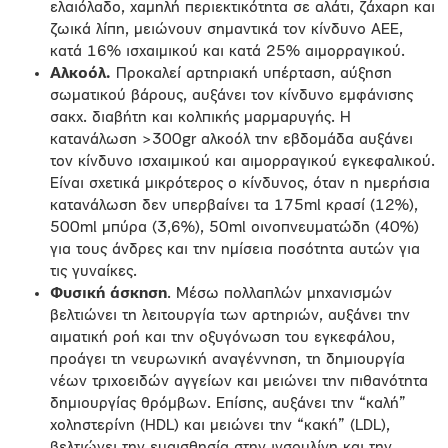
ελαιόλαδο, χαμηλή περιεκτικότητα σε αλάτι, ζάχαρη και
ζωικά λίπη, μειώνουν σημαντικά τον κίνδυνο ΑΕΕ,
κατά 16% ισχαιμικού και κατά 25% αιμορραγικού.
Αλκοόλ.
Προκαλεί αρτηριακή υπέρταση, αύξηση
σωματικού βάρους, αυξάνει τον κίνδυνο εμφάνισης
σακχ. διαβήτη και κολπικής μαρμαρυγής. Η
κατανάλωση >300gr αλκοόλ την εβδομάδα αυξάνει
τον κίνδυνο ισχαιμικού και αιμορραγικού εγκεφαλικού.
Είναι σχετικά μικρότερος ο κίνδυνος, όταν η ημερήσια
κατανάλωση δεν υπερβαίνει τα 175ml κρασί (12%),
500ml μπύρα (3,6%), 50ml οινοπνευματώδη (40%)
για τους άνδρες και την ημίσεια ποσότητα αυτών για
τις γυναίκες.
Φυσική άσκηση
. Μέσω πολλαπλών μηχανισμών
βελτιώνει τη λειτουργία των αρτηριών, αυξάνει την
αιματική ροή και την οξυγόνωση του εγκεφάλου,
προάγει τη νευρωνική αναγέννηση, τη δημιουργία
νέων τριχοειδών αγγείων και μειώνει την πιθανότητα
δημιουργίας θρόμβων. Επίσης, αυξάνει την “καλή”
χοληστερίνη (HDL) και μειώνει την “κακή” (LDL),