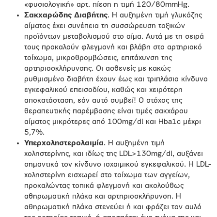
«φυσιολογική» αρτ. πίεση η τιμή 120/80mmHg.
Σακχαρώδης Διαβήτης
. Η αυξημένη τιμή γλυκόζης
αίματος έχει συνέπεια τη συσσώρευση τοξικών
προϊόντων μεταβολισμού στο αίμα. Αυτά με τη σειρά
τους προκαλούν φλεγμονή και βλάβη στο αρτηριακό
τοίχωμα, μικροθρομβώσεις, επιτάχυνση της
αρτηριοσκλήρυνσης. Οι ασθενείς με κακώς
ρυθμισμένο διαβήτη έχουν έως και τριπλάσιο κίνδυνο
εγκεφαλικού επεισοδίου, καθώς και χειρότερη
αποκατάσταση, εάν αυτό συμβεί! Ο στόχος της
θεραπευτικής παρέμβασης είναι τιμές σακχάρου
αίματος μικρότερες από 100mg/dl και Hba1c μέχρι
5,7%.
Υπερχοληστερολαιμία
. Η αυξημένη τιμή
χοληστερίνης, και ιδίως της LDL>130mg/dl, αυξάνει
σημαντικά τον κίνδυνο ισχαιμικού εγκεφαλικού. Η LDL-
χοληστερίνη εισχωρεί στο τοίχωμα των αγγείων,
προκαλώντας τοπικά φλεγμονή και ακολούθως
αθηρωματική πλάκα και αρτηριοσκλήρυνση. Η
αθηρωματική πλάκα στενεύει ή και φράζει τον αυλό