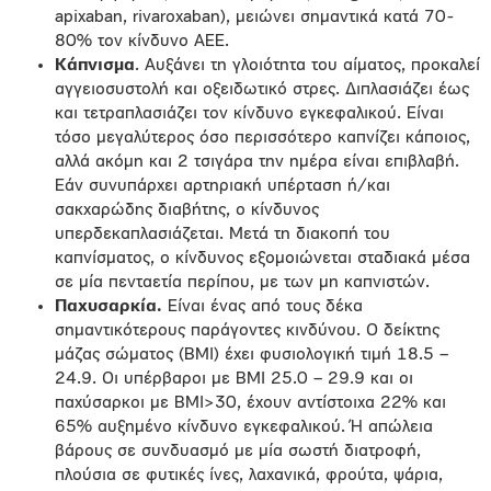
apixaban, rivaroxaban), μειώνει σημαντικά κατά 70-
80% τον κίνδυνο ΑΕΕ.
Κάπνισμα
. Αυξάνει τη γλοιότητα του αίματος, προκαλεί
αγγειοσυστολή και οξειδωτικό στρες. Διπλασιάζει έως
και τετραπλασιάζει τον κίνδυνο εγκεφαλικού. Είναι
τόσο μεγαλύτερος όσο περισσότερο καπνίζει κάποιος,
αλλά ακόμη και 2 τσιγάρα την ημέρα είναι επιβλαβή.
Εάν συνυπάρχει αρτηριακή υπέρταση ή/και
σακχαρώδης διαβήτης, ο κίνδυνος
υπερδεκαπλασιάζεται. Μετά τη διακοπή του
καπνίσματος, ο κίνδυνος εξομοιώνεται σταδιακά μέσα
σε μία πενταετία περίπου, με των μη καπνιστών.
Παχυσαρκία.
Είναι ένας από τους δέκα
σημαντικότερους παράγοντες κινδύνου. O δείκτης
μάζας σώματος (BMI) έχει φυσιολογική τιμή 18.5 –
24.9. Οι υπέρβαροι με ΒΜΙ 25.0 – 29.9 και οι
παχύσαρκοι με ΒΜΙ>30, έχουν αντίστοιχα 22% και
65% αυξημένο κίνδυνο εγκεφαλικού. Ή απώλεια
βάρους σε συνδυασμό με μία σωστή διατροφή,
πλούσια σε φυτικές ίνες, λαχανικά, φρούτα, ψάρια,