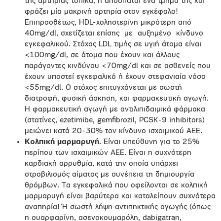
της αρτηρίας τοπικά, ή αποσπάται ένα τμήμα της και
φράζει μία μακρινή αρτηρία στον εγκέφαλο!
Επιπροσθέτως, ΗDL-χοληστερίνη μικρότερη από
40mg/dl, σχετίζεται επίσης με αυξημένο κίνδυνο
εγκεφαλικού. Στόχος LDL τιμής σε υγιή άτομα είναι
<100mg/dl, σε άτομα που έχουν και άλλους
παράγοντες κινδύνου <70mg/dl και σε ασθενείς που
έχουν υποστεί εγκεφαλικό ή έχουν στεφανιαία νόσο
<55mg/dl. Ο στόχος επιτυγχάνεται με σωστή
διατροφή, φυσική άσκηση, και φαρμακευτική αγωγή.
Η φαρμακευτική αγωγή με αντιλιπιδαιμικά φάρμακα
(στατίνες, ezetimibe, gemfibrozil, PCSK-9 inhibitors)
μειώνει κατά 20-30% τον κίνδυνο ισχαιμικού ΑΕΕ.
Κολπική μαρμαρυγή
. Είναι υπεύθυνη για το 25%
περίπου των ισχαιμικών ΑΕΕ. Είναι η συχνότερη
καρδιακή αρρυθμία, κατά την οποία υπάρχει
στροβιλισμός αίματος με συνέπεια τη δημιουργία
θρόμβων. Τα εγκεφαλικά που οφείλονται σε κολπική
μαρμαρυγή είναι βαρύτερα και καταλείπουν συχνότερα
αναπηρία! Ή σωστή λήψη αντιπηκτικής αγωγής (όπως
η ουαρφαρίνη, ασενοκουμαρόλη, dabigatran,