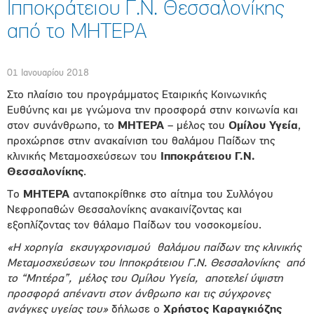
Ιπποκράτειου Γ.Ν. Θεσσαλονίκης
από το ΜΗΤΕΡΑ
01 Ιανουαρίου 2018
Στο πλαίσιο του προγράμματος Εταιρικής Κοινωνικής
Ευθύνης και με γνώμονα την προσφορά στην κοινωνία και
στον συνάνθρωπο, το
ΜΗΤΕΡΑ
– μέλος του
Ομίλου Υγεία
,
προχώρησε στην ανακαίνιση του θαλάμου Παίδων της
κλινικής Μεταμοσχεύσεων του
Ιπποκράτειου Γ.Ν.
Θεσσαλονίκης
.
Το
ΜΗΤΕΡΑ
ανταποκρίθηκε στο αίτημα του Συλλόγου
Νεφροπαθών Θεσσαλονίκης ανακαινίζοντας και
εξοπλίζοντας τον θάλαμο Παίδων του νοσοκομείου.
«Η χορηγία εκσυγχρονισμού θαλάμου παίδων της κλινικής
Μεταμοσχεύσεων του Ιπποκράτειου Γ.Ν. Θεσσαλονίκης από
το “Μητέρα”, μέλος του Ομίλου Υγεία, αποτελεί ύψιστη
προσφορά απέναντι στον άνθρωπο και τις σύγχρονες
ανάγκες υγείας του»
δήλωσε ο
Χρήστος Καραγκιόζης