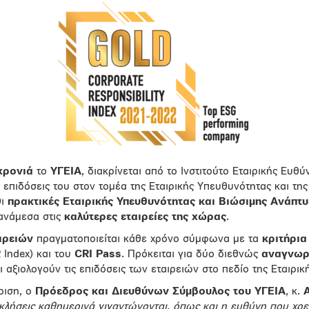
χρονιά
το
ΥΓΕΙΑ
, διακρίνεται από το Ινστιτούτο Εταιρικής Ευθ
ς επιδόσεις του στον τομέα της Εταιρικής Υπευθυνότητας και τη
Οι
πρακτικές Εταιρικής Υπευθυνότητας και Βιώσιμης Ανάπτυ
 ανάμεσα στις
καλύτερες εταιρείες της χώρας
.
ιρειών
πραγματοποιείται κάθε χρόνο σύμφωνα με τα
κριτήρια
 Index) και του
CRI Pass
. Πρόκειται για δύο διεθνώς
αναγνωρ
 αξιολογούν τις επιδόσεις των εταιρειών στο πεδίο της Εταιρι
ριση, ο
Πρόεδρος και Διευθύνων Σύμβουλος του ΥΓΕΙΑ
, κ.
κλήσεις καθημερινά γιγαντώνονται, όπως και η ευθύνη που χρει