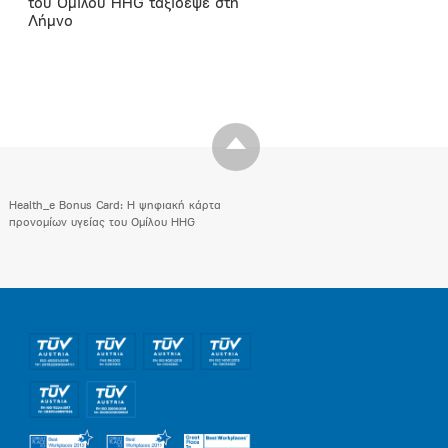
του Ομίλου HHG ταξίδεψε στη
Λήμνο
Health_e Bonus Card: H ψηφιακή κάρτα
προνομίων υγείας του Ομίλου HHG