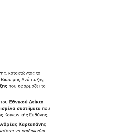
ύνης, κατακτώντας το
ς Βιώσιμης Ανάπτυξης,
ξης
που εφαρμόζει το
του
Εθνικού Δείκτη
ισμένα συστήματα
που
κής Κοινωνικής Ευθύνης.
Ανδρέας Καρταπάνης
άζεται να επιδεικνύει