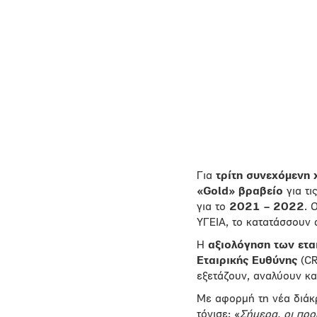
Για
τρίτη συνεχόμενη 
«
Gold
» βραβείο
για τι
για το
2021 – 2022
. 
ΥΓΕΙΑ, το κατατάσσουν
Η
αξιολόγηση των ετα
Εταιρικής Ευθύνης
(CR
εξετάζουν, αναλύουν και
Με αφορμή τη νέα διάκ
τόνισε: «
Σήμερα, οι προ