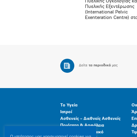
Πυελικής Ογκολογίας κα
Πυελικής Εξεντέρωσης
(International Pelvic
Exenteration Centre) στ
Δείτε
τα περιοδικά
μας
Το Υγεία
Οι
Ιατροί
Άρ
Ασθενείς – Διεθνείς Ασθενείς
Επ
Ποιότητα & Ασφάλεια
Δρ
Ανθρώπινο Δυναμικό
Τι
Ο ιστότοπoς μας χρησιμοποιεί cookies για