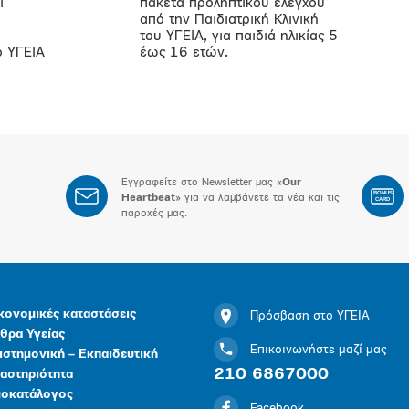
ι
πακέτα προληπτικού ελέγχου
από την Παιδιατρική Κλινική
του ΥΓΕΙΑ, για παιδιά ηλικίας 5
ο ΥΓΕΙΑ
έως 16 ετών.
Εγγραφείτε στο Newsletter μας «
Our
BONUS
Heartbeat
» για να λαμβάνετε τα νέα και τις
CARD
παροχές μας.
κονομικές καταστάσεις
Πρόσβαση στο ΥΓΕΙΑ
θρα Υγείας
Επικοινωνήστε μαζί μας
ιστημονική – Εκπαιδευτική
210 6867000
αστηριότητα
μοκατάλογος
Facebook