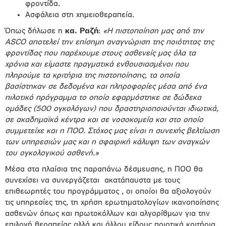
φροντίδα.
Ασφάλεια στη χημειοθεραπεία.
Όπως δήλωσε η
κα. Ραζή
:
«Η πιστοποίηση μας από την
ASCO αποτελεί την επίσημη αναγνώριση της ποιότητας της
φροντίδας που παρέχουμε στους ασθενείς μας όλα τα
χρόνια και είμαστε πραγματικά ενθουσιασμένοι που
πληρούμε τα κριτήρια της πιστοποίησης, τα οποία
βασίστηκαν σε δεδομένα και πληροφορίες μέσα από ένα
πιλοτικό πρόγραμμα το οποίο εφαρμόστηκε σε δώδεκα
ομάδες (500 ογκολόγων) που δραστηριοποιούνται ιδιωτικά,
σε ακαδημαϊκά κέντρα και σε νοσοκομεία και στο οποίο
συμμετείχε και η ΠΟΟ. Στόχος μας είναι η συνεχής βελτίωση
των υπηρεσιών μας και η σφαιρική κάλυψη των αναγκών
του ογκολογικού ασθενή.»
Μέσα στα πλαίσια της παραπάνω δέσμευσης, η ΠΟΟ θα
συνεχίσει να συνεργάζεται ακατάπαυστα με τους
επιθεωρητές του προγράμματος , οι οποίοι θα αξιολογούν
τις υπηρεσίες της, τη χρήση ερωτηματολογίων ικανοποίησης
ασθενών όπως και πρωτοκόλλων και αλγορίθμων για την
επιλογή θεραπείας αλλά και άλλου είδους ποιοτικά κριτήρια,