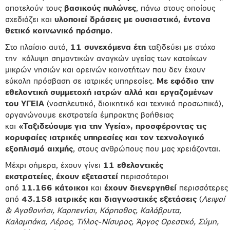
αποτελούν τους
βασικούς πυλώνες
, πάνω στους οποίους
σχεδιάζει και
υλοποιεί δράσεις με ουσιαστικό, έντονα
θετικό κοινωνικό πρόσημο
.
Στο πλαίσιο αυτό,
11 συνεχόμενα έτη
ταξιδεύει με στόχο
την κάλυψη σημαντικών αναγκών υγείας των κατοίκων
μικρών νησιών και ορεινών κοινοτήτων που δεν έχουν
εύκολη πρόσβαση σε ιατρικές υπηρεσίες.
Με εφόδιο την
εθελοντική συμμετοχή ιατρών αλλά και εργαζομένων
του ΥΓΕΙΑ
(νοσηλευτικό, διοικητικό και τεχνικό προσωπικό),
οργανώνουμε εκστρατεία έμπρακτης βοήθειας
και
«Ταξιδεύουμε για την Υγεία», προσφέροντας τις
κορυφαίες ιατρικές υπηρεσίες και τον τεχνολογικό
εξοπλισμό αιχμής
, στους ανθρώπους που μας χρειάζονται.
Μέχρι σήμερα, έχουν γίνει
11 εθελοντικές
εκστρατείες
,
έχουν εξεταστεί
περισσότεροι
από
11.166
κάτοικοι
και
έχουν
διενεργηθεί
περισσότερες
από
43.158 ιατρικές και διαγνωστικές εξετάσεις
(
Λειψοί
& Αγαθονήσι, Καρπενήσι, Κάρπαθος, Καλάβρυτα,
Καλαμπάκα, Λέρος, Τήλος-Νίσυρος, Άργος Ορεστικό, Σύμη,