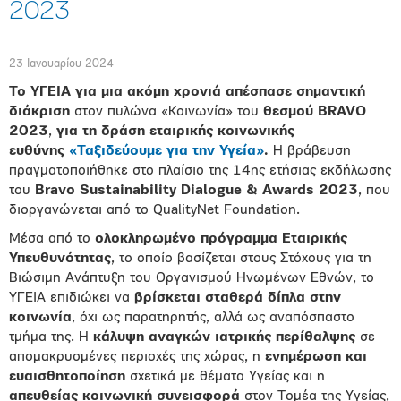
2023
23 Ιανουαρίου 2024
Το ΥΓΕΙΑ για μια ακόμη χρονιά απέσπασε σημαντική
διάκριση
στον πυλώνα «Κοινωνία» του
θεσμού BRAVO
2023
,
για τη δράση εταιρικής κοινωνικής
ευθύνης
«Ταξιδεύουμε για την Υγεία»
.
Η βράβευση
πραγματοποιήθηκε στο πλαίσιο της 14ης ετήσιας εκδήλωσης
του
Bravo
Sustainability
Dialogue
&
Awards
2023
, που
διοργανώνεται από το QualityNet Foundation.
Μέσα από το
ολοκληρωμένο πρόγραμμα Εταιρικής
Υπευθυνότητας
, το οποίο βασίζεται στους Στόχους για τη
Βιώσιμη Ανάπτυξη του Οργανισμού Ηνωμένων Εθνών, το
ΥΓΕΙΑ επιδιώκει να
βρίσκεται σταθερά δίπλα στην
κοινωνία
, όχι ως παρατηρητής, αλλά ως αναπόσπαστο
τμήμα της. Η
κάλυψη αναγκών ιατρικής περίθαλψης
σε
απομακρυσμένες περιοχές της χώρας, η
ενημέρωση και
ευαισθητοποίηση
σχετικά με θέματα Υγείας και η
απευθείας κοινωνική συνεισφορά
στον Τομέα της Υγείας,