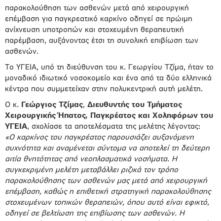
παρακολούθηση των ασθενών μετά από χειρουργική
επέμβαση για παγκρεατικό καρκίνο οδηγεί σε πρώιμη
ανίχνευση υποτροπών και στοχευμένη θεραπευτική
παρέμβαση, αυξάνοντας έτσι τη συνολική επιβίωση των
ασθενών.
Το ΥΓΕΙΑ, υπό τη διεύθυνση του κ. Γεωργίου Τζίμα, ήταν το
μοναδικό ιδιωτικό νοσοκομείο και ένα από τα δύο ελληνικά
κέντρα που συμμετείχαν στην πολυκεντρική αυτή μελέτη.
Ο κ.
Γεώργιος Τζίμας
,
Διευθυντής του Τμήματος
Χειρουργικής Ήπατος, Παγκρέατος και Χοληφόρων του
ΥΓΕΙΑ
, σχολίασε τα αποτελέσματα της μελέτης λέγοντας:
«Ο καρκίνος του παγκρέατος παρουσιάζει αυξανόμενη
συχνότητα και αναμένεται σύντομα να αποτελεί τη δεύτερη
αιτία θνητότητας από
νεοπλασματικά νοσήματα
. Η
συγκεκριμένη μελέτη μεταβάλλει ριζικά τον τρόπο
παρακολούθησης των ασθενών μας μετά από χειρουργική
επέμβαση, καθώς η επιθετική στρατηγική παρακολούθησης
στοχευμένων τοπικών θεραπειών, όπου αυτό είναι εφικτό,
οδηγεί σε βελτίωση της επιβίωσης των ασθενών. Η