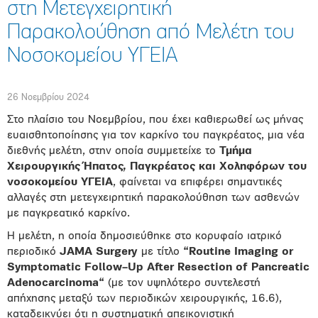
στη Μετεγχειρητική
Παρακολούθηση από Μελέτη του
Νοσοκομείου ΥΓΕΙΑ
26 Νοεμβρίου 2024
Στο πλαίσιο του Νοεμβρίου, που έχει καθιερωθεί ως μήνας
ευαισθητοποίησης για τον καρκίνο του παγκρέατος, μια νέα
διεθνής μελέτη, στην οποία συμμετείχε το
Τμήμα
Χειρουργικής Ήπατος, Παγκρέατος και Χοληφόρων του
νοσοκομείου ΥΓΕΙΑ
, φαίνεται να επιφέρει σημαντικές
αλλαγές στη μετεγχειρητική παρακολούθηση των ασθενών
με παγκρεατικό καρκίνο.
Η μελέτη, η οποία δημοσιεύθηκε στο κορυφαίο ιατρικό
περιοδικό
JAMA
Surgery
με τίτλο
“
Routine
Imaging
or
Symptomatic
Follow
–
Up
After
Resection
of
Pancreatic
Adenocarcinoma
“
(με τον υψηλότερο συντελεστή
απήχησης μεταξύ των περιοδικών χειρουργικής, 16.6),
καταδεικνύει ότι η συστηματική απεικονιστική