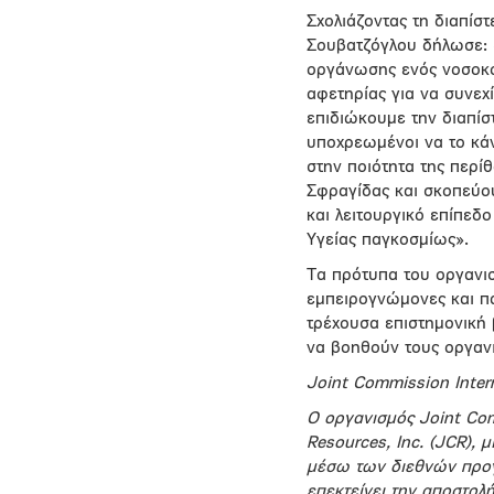
Σχολιάζοντας τη διαπίσ
Σουβατζόγλου δήλωσε: «
οργάνωσης ενός νοσοκομ
αφετηρίας για να συνεχ
επιδιώκουμε την διαπίστ
υποχρεωμένοι να το κάν
στην ποιότητα της περί
Σφραγίδας και σκοπεύο
και λειτουργικό επίπεδ
Υγείας παγκοσμίως».
Τα πρότυπα του οργανισ
εμπειρογνώμονες και π
τρέχουσα επιστημονική
να βοηθούν τους οργανι
Joint Commission Inter
Ο οργανισμός Joint Com
Resources, Inc. (JCR),
μέσω των διεθνών προγ
επεκτείνει την αποστολ