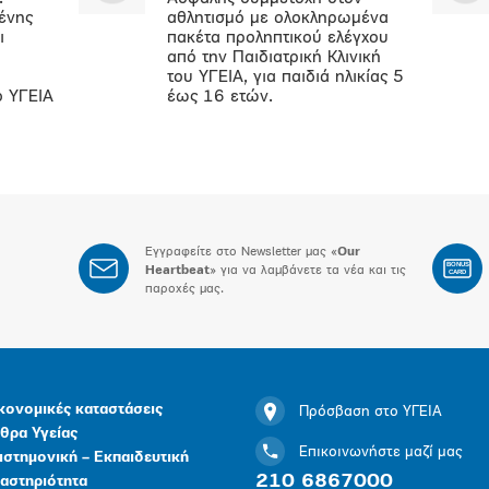
ένης
αθλητισμό με ολοκληρωμένα
ι
πακέτα προληπτικού ελέγχου
από την Παιδιατρική Κλινική
του ΥΓΕΙΑ, για παιδιά ηλικίας 5
ο ΥΓΕΙΑ
έως 16 ετών.
Εγγραφείτε στο Newsletter μας «
Our
BONUS
Heartbeat
» για να λαμβάνετε τα νέα και τις
CARD
παροχές μας.
κονομικές καταστάσεις
Πρόσβαση στο ΥΓΕΙΑ
θρα Υγείας
Επικοινωνήστε μαζί μας
ιστημονική – Εκπαιδευτική
210 6867000
αστηριότητα