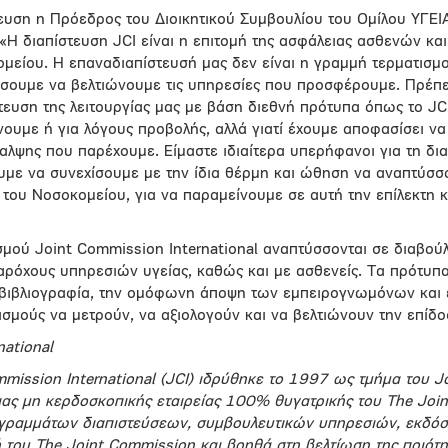
τευση η Πρόεδρος του Διοικητικού Συμβουλίου του Ομίλου ΥΓΕΙ
Η διαπίστευση JCI είναι η επιτομή της ασφάλειας ασθενών και
είου. Η επαναδιαπίστευσή μας δεν είναι η γραμμή τερματισμο
ίσουμε να βελτιώνουμε τις υπηρεσίες που προσφέρουμε. Πρέπε
ευση της λειτουργίας μας με βάση διεθνή πρότυπα όπως το JCI,
ουμε ή για λόγους προβολής, αλλά γιατί έχουμε αποφασίσει ν
θαλψης που παρέχουμε. Είμαστε ιδιαίτερα υπερήφανοι για τη δι
υμε να συνεχίσουμε με την ίδια θέρμη και ώθηση να αναπτύσσ
ο του Νοσοκομείου, για να παραμείνουμε σε αυτή την επίλεκτη
μού Joint Commission International αναπτύσσονται σε διαβούλ
αρόχους υπηρεσιών υγείας, καθώς και με ασθενείς. Τα πρότυ
 βιβλιογραφία, την ομόφωνη άποψη των εμπειρογνωμόνων και 
σμούς να μετρούν, να αξιολογούν και να βελτιώνουν την επίδο
national
mission International (JCI) ιδρύθηκε το 1997 ως τμήμα του 
 μιας μη κερδοσκοπικής εταιρείας 100% θυγατρικής του The Joi
ραμμάτων διαπιστεύσεων, συμβουλευτικών υπηρεσιών, εκδόσ
ή του The Joint Commission και βοηθά στη βελτίωση της ποιότ