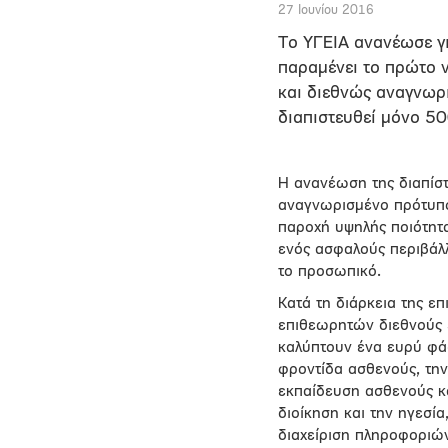
27 Ιουνίου 2016
Tο ΥΓΕΙΑ ανανέωσε γι
παραμένει το πρώτο ν
και διεθνώς αναγνωρ
διαπιστευθεί μόνο 5
Η ανανέωση της διαπίσ
αναγνωρισμένο πρότυπο
παροχή υψηλής ποιότητα
ενός ασφαλούς περιβάλλ
το προσωπικό.
Κατά τη διάρκεια της ε
επιθεωρητών διεθνούς 
καλύπτουν ένα ευρύ φάσ
φροντίδα ασθενούς, την
εκπαίδευση ασθενούς κα
διοίκηση και την ηγεσί
διαχείριση πληροφοριώ