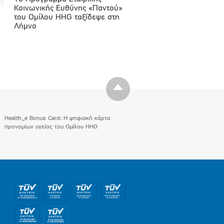
Κοινωνικής Ευθύνης «Παντού»
του Ομίλου HHG ταξίδεψε στη
Λήμνο
Health_e Bonus Card: H ψηφιακή κάρτα
προνομίων υγείας του Ομίλου HHG