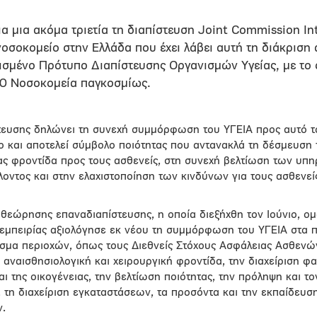
α μια ακόμα τριετία τη διαπίστευση Joint Commission Inte
οσοκομείο στην Ελλάδα που έχει λάβει αυτή τη διάκριση 
ισμένο Πρότυπο Διαπίστευσης Οργανισμών Υγείας, με το 
00 Νοσοκομεία παγκοσμίως.
τευσης δηλώνει τη συνεχή συμμόρφωση του ΥΓΕΙΑ προς αυτό τ
 και αποτελεί σύμβολο ποιότητας που αντανακλά τη δέσμευση 
ς φροντίδα προς τους ασθενείς, στη συνεχή βελτίωση των υπη
οντος και στην ελαχιστοποίηση των κινδύνων για τους ασθενείς
πιθεώρησης επαναδιαπίστευσης, η οποία διεξήχθη τον Ιούνιο, ο
εμπειρίας αξιολόγησε εκ νέου τη συμμόρφωση του ΥΓΕΙΑ στα π
μα περιοχών, όπως τους Διεθνείς Στόχους Ασφάλειας Ασθενών,
 αναισθησιολογική και χειρουργική φροντίδα, την διαχείριση φ
ι της οικογένειας, την βελτίωση ποιότητας, την πρόληψη και το
α, τη διαχείριση εγκαταστάσεων, τα προσόντα και την εκπαίδευ
ν.