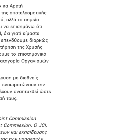
Α κα Αρετή
 της αποτελεσματικής
ύ, αλλά το σημείο
ι να επισημάνω ότι
 όχι γιατί είμαστε
α επενδύουμε διαρκώς
ατήρηση της Χρυσής
ουμε το επιστημονικό
 κατηγορία Οργανισμών
ευση με διεθνείς
πα ενσωματώνουν την
έχουν αναπτυχθεί ώστε
σή τους.
Joint Commission
nt Commission. Ο JCI,
εων και εκπαίδευσης
ητας των υπηρεσιών