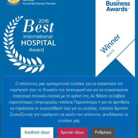
Ο ιστότοπoς μας χρησιμοποιεί cookies για να καταστήσει την
περιήγηση όσο το δυνατόν πιο λειτουργική και για να συγκεντρώνει
στατιστικά στοιχεία σχετικά με τη χρήση της. Αν θέλετε να λάβετε
περισσότερες πληροφορίες πατήστε Περισσότερα ή για να αρνηθείτε
να παράσχετε τη συγκατάθεσή σας για τα cookies, πατήστε Άρνηση.
© 2007-2026 ΥΓΕΙΑ Μ.Α.Ε
|
ΓΕΜΗ: 000279901000
Συνεχίζοντας την περιήγηση σε αυτόν τον ιστότοπο, αποδέχεστε τα
Όροι Χρήσης
|
Πολιτική Προστασίας Προσωπικών Δεδομένων
|
Πολιτική
cookies μας.
Cookies
|
Δήλωση Απορρήτου
|
Sitemap
Αποδοχή όλων
Άρνηση όλων
Ρυθμίσεις
Made by MINOANDESIGN