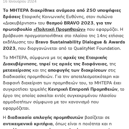
16 Ιανουαρίου 2024
Το ΜΗΤΕΡΑ διακρίθηκε ανάμεσα από 250 υποψήφιες
δράσεις
Εταιρικής Κοινωνικής Ευθύνης, στον πυλώνα
«Διακυβέρνηση» του
θεσμού BRAVO 2023
,
για την
πρωτοβουλία
«Πολιτική Προμηθειών»
που εφαρμόζει. Η
βράβευση πραγματοποιήθηκε στο πλαίσιο της 14ης ετήσιας
εκδήλωσης του
Bravo
Sustainability
Dialogue
&
Awards
2023
, που διοργανώνεται από το QualityNet Foundation.
Το ΜΗΤΕΡΑ, σύμφωνα με τις
αρχές της Εταιρικής
Διακυβέρνησης
,
τηρεί τις αρχές της διαφάνειας
, της
μεταχείρισης
και της
αποφυγής των διακρίσεων
στις
διαδικασίες προμηθειών. Για την αποτελεσματικότερη και
διαφανή διαχείριση των προμηθειών του, το ΜΗΤΕΡΑ έχει
συγκροτήσει τριμελής
Κεντρική Επιτροπή Προμηθειών
, το
έργο της οποίας ασκείται εντός συγκεκριμένου πλαισίου
αρμοδιοτήτων σύμφωνα με τον κανονισμό που
εφαρμόζεται.
Η
διαδικασία επιλογής προμηθευτών
βασίζεται σε
αντικειμενικά
κριτήρια
, όπως είναι η ποιότητα και η