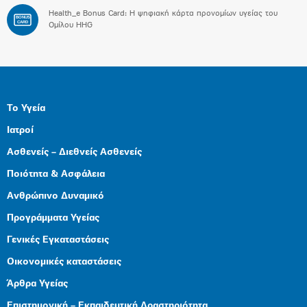
Health_e Bonus Card: H ψηφιακή κάρτα προνομίων υγείας του
BONUS
CARD
Ομίλου HHG
Το Υγεία
Ιατροί
Ασθενείς – Διεθνείς Ασθενείς
Ποιότητα & Ασφάλεια
Ανθρώπινο Δυναμικό
Προγράμματα Υγείας
Γενικές Εγκαταστάσεις
Οικονομικές καταστάσεις
Άρθρα Υγείας
Επιστημονική – Εκπαιδευτική Δραστηριότητα