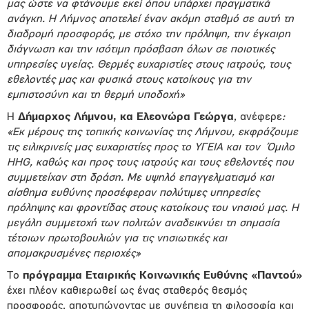
μας ώστε να φτάνουμε εκεί όπου υπάρχει πραγματικά
ανάγκη. Η Λήμνος αποτελεί έναν ακόμη σταθμό σε αυτή τη
διαδρομή προσφοράς, με στόχο την πρόληψη, την έγκαιρη
διάγνωση και την ισότιμη πρόσβαση όλων σε ποιοτικές
υπηρεσίες υγείας. Θερμές ευχαριστίες στους ιατρούς, τους
εθελοντές μας και φυσικά στους κατοίκους για την
εμπιστοσύνη και τη θερμή υποδοχή»
Η
Δήμαρχος Λήμνου, κα Ελεονώρα Γεώργα
, ανέφερε
:
«Εκ μέρους της τοπικής κοινωνίας της Λήμνου, εκφράζουμε
τις ειλικρινείς μας ευχαριστίες προς το ΥΓΕΙΑ και τον Όμιλο
HHG, καθώς και προς τους ιατρούς και τους εθελοντές που
συμμετείχαν στη δράση. Με υψηλό επαγγελματισμό και
αίσθημα ευθύνης προσέφεραν πολύτιμες υπηρεσίες
πρόληψης και φροντίδας στους κατοίκους του νησιού μας. Η
μεγάλη συμμετοχή των πολιτών αναδεικνύει τη σημασία
τέτοιων πρωτοβουλιών για τις νησιωτικές και
απομακρυσμένες περιοχές»
Το
πρόγραμμα Εταιρικής Κοινωνικής Ευθύνης «Παντού»
έχει πλέον καθιερωθεί ως ένας σταθερός θεσμός
προσφοράς, αποτυπώνοντας με συνέπεια τη φιλοσοφία και