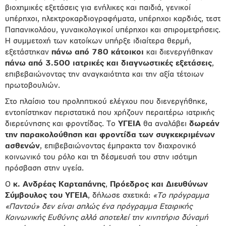
βιοχημικές εξετάσεις για ενήλικες και παιδιά, γενικοί
υπέρηχοι, ηλεκτροκαρδιογραφήματα, υπέρηχοι καρδιάς, τεστ
Παπανικολάου, γυναικολογικοί υπέρηχοι και σπιρομετρήσεις.
Η συμμετοχή των κατοίκων υπήρξε ιδιαίτερα θερμή,
εξετάστηκαν
πάνω από 780 κάτοικοι
και διενεργήθηκαν
πάνω από 3.500 ιατρικές και διαγνωστικές εξετάσεις
,
επιβεβαιώνοντας την αναγκαιότητα και την αξία τέτοιων
πρωτοβουλιών.
Στο πλαίσιο του προληπτικού ελέγχου που διενεργήθηκε,
εντοπίστηκαν περιστατικά που χρήζουν περαιτέρω ιατρικής
διερεύνησης και φροντίδας. Το
ΥΓΕΙΑ
θα αναλάβει
δωρεάν
την παρακολούθηση και φροντίδα των συγκεκριμένων
ασθενών
, επιβεβαιώνοντας έμπρακτα τον διαχρονικό
κοινωνικό του ρόλο και τη δέσμευσή του στην ισότιμη
πρόσβαση στην υγεία.
Ο
κ.
Ανδρέας Καρταπάνης
,
Πρόεδρος και Διευθύνων
Σύμβουλος του ΥΓΕΙΑ
, δήλωσε σχετικά:
«Το πρόγραμμα
«Παντού» δεν είναι απλώς ένα πρόγραμμα Εταιρικής
Κοινωνικής Ευθύνης αλλά αποτελεί την κινητήριο δύναμή