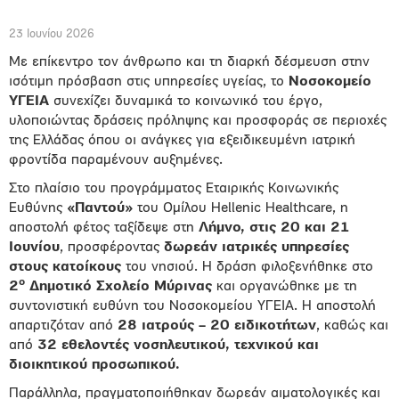
23 Ιουνίου 2026
Με επίκεντρο τον άνθρωπο και τη διαρκή δέσμευση στην
ισότιμη πρόσβαση στις υπηρεσίες υγείας, το
Νοσοκομείο
ΥΓΕΙΑ
συνεχίζει δυναμικά το κοινωνικό του έργο,
υλοποιώντας δράσεις πρόληψης και προσφοράς σε περιοχές
της Ελλάδας όπου οι ανάγκες για εξειδικευμένη ιατρική
φροντίδα παραμένουν αυξημένες.
Στο πλαίσιο του προγράμματος Εταιρικής Κοινωνικής
Ευθύνης
«Παντού»
του Ομίλου Hellenic Healthcare, η
αποστολή φέτος ταξίδεψε στη
Λήμνο, στις 20 και 21
Ιουνίου
, προσφέροντας
δωρεάν ιατρικές υπηρεσίες
στους κατοίκους
του νησιού. Η δράση φιλοξενήθηκε στο
ο
2
Δημοτικό Σχολείο Μύρινας
και οργανώθηκε με τη
συντονιστική ευθύνη του Νοσοκομείου ΥΓΕΙΑ. Η αποστολή
απαρτιζόταν από
28 ιατρούς – 20 ειδικοτήτων
, καθώς και
από
32 εθελοντές νοσηλευτικού, τεχνικού και
διοικητικού προσωπικού.
Παράλληλα, πραγματοποιήθηκαν δωρεάν αιματολογικές και