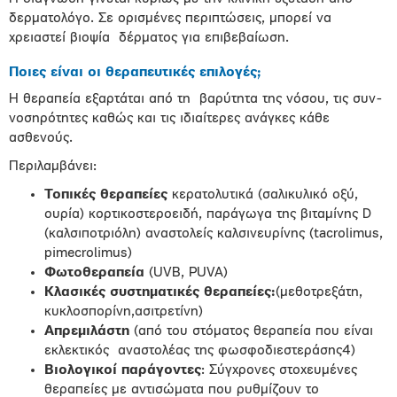
δερματολόγο. Σε ορισμένες περιπτώσεις, μπορεί να
χρειαστεί βιοψία δέρματος για επιβεβαίωση.
Ποιες είναι οι θεραπευτικές επιλογές;
Η θεραπεία εξαρτάται από τη βαρύτητα της νόσου, τις συν-
νοσηρότητες καθώς και τις ιδιαίτερες ανάγκες κάθε
ασθενούς.
Περιλαμβάνει:
Τοπικές θεραπείες
κερατολυτικά (σαλικυλικό οξύ,
ουρία) κορτικοστεροειδή, παράγωγα της βιταμίνης D
(καλσιποτριόλη) αναστολείς καλσινευρίνης (tacrolimus,
pimecrolimus)
Φωτοθεραπεία
(UVB, PUVA)
Κλασικές συστηματικές θεραπείες:
(μεθοτρεξάτη,
κυκλοσπορίνη,ασιτρετίνη)
Απρεμιλάστη
(από του στόματος θεραπεία που είναι
εκλεκτικός αναστολέας της φωσφοδιεστεράσης4)
Βιολογικοί παράγοντες
: Σύγχρονες στοχευμένες
θεραπείες με αντισώματα που ρυθμίζουν το