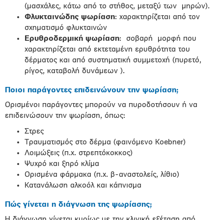
(μασχάλες, κάτω από το στήθος, μεταξύ των μηρών).
Φλυκταινώδης ψωρίαση
: χαρακτηρίζεται από τον
σχηματισμό φλυκταινών
Ερυθροδερμική ψωρίαση
: σοβαρή μορφή που
χαρακτηρίζεται από εκτεταμένη ερυθρότητα του
δέρματος και από συστηματική συμμετοχή (πυρετό,
ρίγος, καταβολή δυνάμεων ).
Ποιοι παράγοντες επιδεινώνουν την ψωρίαση;
Ορισμένοι παράγοντες μπορούν να πυροδοτήσουν ή να
επιδεινώσουν την ψωρίαση, όπως:
Στρες
Τραυματισμός στο δέρμα (φαινόμενο Koebner)
Λοιμώξεις (π.χ. στρεπτόκοκκος)
Ψυχρό και ξηρό κλίμα
Ορισμένα φάρμακα (π.χ. β-αναστολείς, λίθιο)
Κατανάλωση αλκοόλ και κάπνισμα
Πώς γίνεται η διάγνωση της ψωρίασης;
Η διάγνωση γίνεται κυρίως με την κλινική εξέταση από