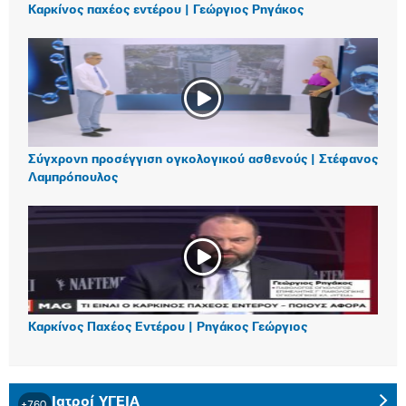
Καρκίνος παχέος εντέρου | Γεώργιος Ρηγάκος
Σύγχρονη προσέγγιση ογκολογικού ασθενούς | Στέφανος
Λαμπρόπουλος
Καρκίνος Παχέος Εντέρου | Ρηγάκος Γεώργιος
Ιατροί ΥΓΕΙΑ
+760