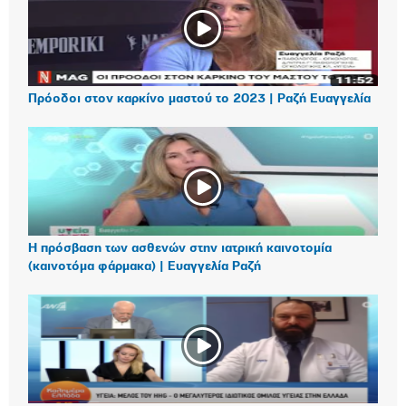
Πρόοδοι στον καρκίνο μαστού το 2023 | Ραζή Ευαγγελία
Η πρόσβαση των ασθενών στην ιατρική καινοτομία
(καινοτόμα φάρμακα) | Ευαγγελία Ραζή