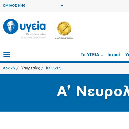
ΟΜΙΛΟΣ HHG
Το ΥΓΕΙΑ
Ιατροί
Υ
Αρχική
Υπηρεσίες
Κλινικές
A’ Νευρολ