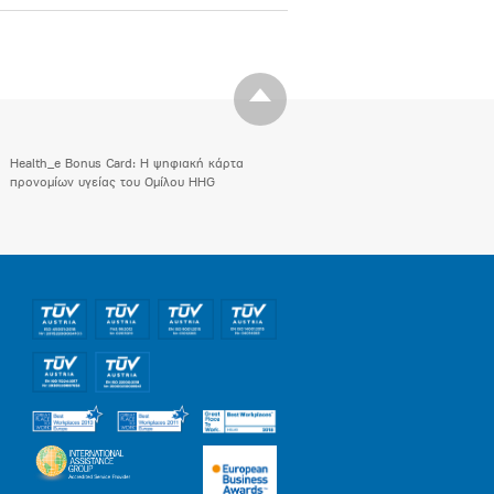
Health_e Bonus Card: H ψηφιακή κάρτα
προνομίων υγείας του Ομίλου HHG