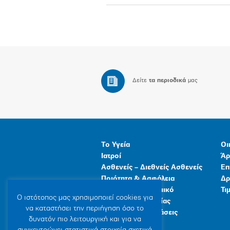
Δείτε
τα περιοδικά
μας
Το Υγεία
Οι
Ιατροί
Άρ
Ασθενείς – Διεθνείς Ασθενείς
Επ
Ποιότητα & Ασφάλεια
Δρ
Ανθρώπινο Δυναμικό
Τι
Ο ιστότοπoς μας χρησιμοποιεί cookies για
Προγράμματα Υγείας
να καταστήσει την περιήγηση όσο το
Γενικές Εγκαταστάσεις
δυνατόν πιο λειτουργική και για να