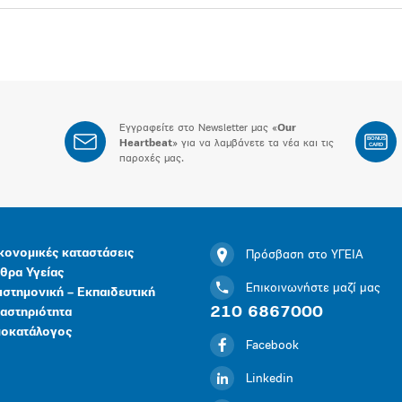
Εγγραφείτε στο Newsletter μας «
Our
BONUS
Heartbeat
» για να λαμβάνετε τα νέα και τις
CARD
παροχές μας.
κονομικές καταστάσεις
Πρόσβαση στο ΥΓΕΙΑ
θρα Υγείας
Επικοινωνήστε μαζί μας
ιστημονική – Εκπαιδευτική
210 6867000
αστηριότητα
μοκατάλογος
Facebook
Linkedin