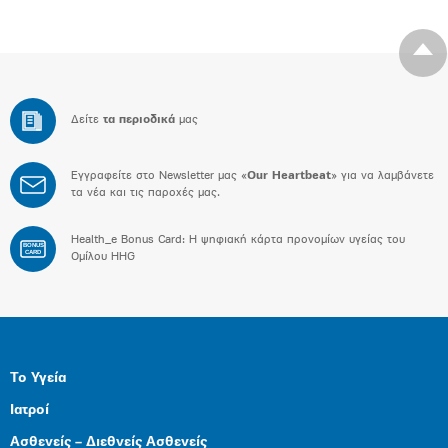
Δείτε
τα περιοδικά
μας
Εγγραφείτε στο Newsletter μας «
Our Heartbeat
» για να λαμβάνετε
τα νέα και τις παροχές μας.
Health_e Bonus Card: H ψηφιακή κάρτα προνομίων υγείας του
BONUS
CARD
Ομίλου HHG
Το Υγεία
Ιατροί
Ασθενείς – Διεθνείς Ασθενείς