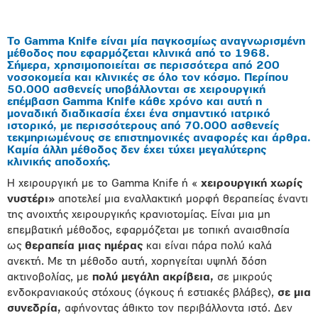
To Gamma Knife είναι μία παγκοσμίως αναγνωρισμένη
μέθοδος που εφαρμόζεται κλινικά από το 1968.
Σήμερα, χρησιμοποιείται σε περισσότερα από 200
νοσοκομεία και κλινικές σε όλο τον κόσμο. Περίπου
50.000 ασθενείς υποβάλλονται σε χειρουργική
επέμβαση Gamma Knife κάθε χρόνο και αυτή η
μοναδική διαδικασία έχει ένα σημαντικό ιατρικό
ιστορικό, με περισσότερους από 70.000 ασθενείς
τεκμηριωμένους σε επιστημονικές αναφορές και άρθρα.
Καμία άλλη μέθοδος δεν έχει τύχει μεγαλύτερης
κλινικής αποδοχής.
Η χειρουργική με το Gamma Knife ή «
χειρουργική χωρίς
νυστέρι»
αποτελεί μια εναλλακτική μορφή θεραπείας έναντι
της ανοιχτής χειρουργικής κρανιοτομίας. Είναι μια μη
επεμβατική μέθοδος, εφαρμόζεται με τοπική αναισθησία
ως
θεραπεία μιας ημέρας
και είναι πάρα πολύ καλά
ανεκτή. Με τη μέθοδο αυτή, χορηγείται υψηλή δόση
ακτινοβολίας, με
πολύ μεγάλη ακρίβεια,
σε μικρούς
ενδοκρανιακούς στόχους (όγκους ή εστιακές βλάβες),
σε μια
συνεδρία,
αφήνοντας άθικτο τον περιβάλλοντα ιστό. Δεν