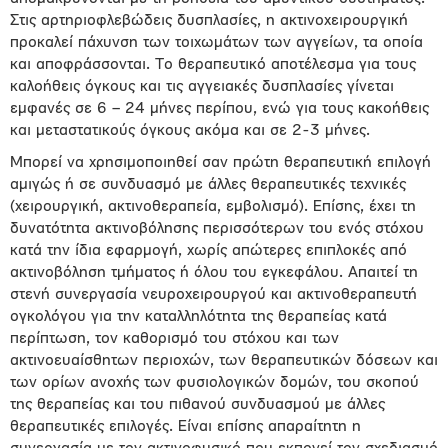
Στις αρτηριοφλεβώδεις δυσπλασίες, η ακτινοχειρουργική
προκαλεί πάχυνση των τοιχωμάτων των αγγείων, τα οποία
και αποφράσσονται. Το θεραπευτικό αποτέλεσμα για τους
καλοήθεις όγκους και τις αγγειακές δυσπλασίες γίνεται
εμφανές σε 6 – 24 μήνες περίπου, ενώ για τους κακοήθεις
και μεταστατικούς όγκους ακόμα και σε 2-3 μήνες.
Μπορεί να χρησιμοποιηθεί σαν πρώτη θεραπευτική επιλογή
αμιγώς ή σε συνδυασμό με άλλες θεραπευτικές τεχνικές
(χειρουργική, ακτινοθεραπεία, εμβολισμό). Επίσης, έχει τη
δυνατότητα ακτινοβόλησης περισσότερων του ενός στόχου
κατά την ίδια εφαρμογή, χωρίς απώτερες επιπλοκές από
ακτινοβόληση τμήματος ή όλου του εγκεφάλου. Απαιτεί τη
στενή συνεργασία νευροχειρουργού και ακτινοθεραπευτή
ογκολόγου για την καταλληλότητα της θεραπείας κατά
περίπτωση, τον καθορισμό του στόχου και των
ακτινοευαίσθητων περιοχών, των θεραπευτικών δόσεων και
των ορίων ανοχής των φυσιολογικών δομών, του σκοπού
της θεραπείας και του πιθανού συνδυασμού με άλλες
θεραπευτικές επιλογές. Είναι επίσης απαραίτητη η