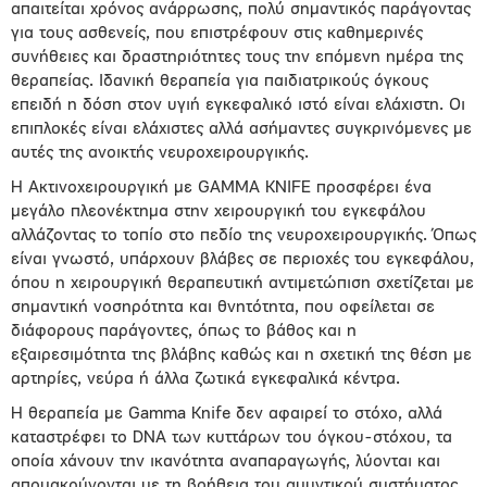
απαιτείται χρόνος ανάρρωσης, πολύ σημαντικός παράγοντας
για τους ασθενείς, που επιστρέφουν στις καθημερινές
συνήθειες και δραστηριότητες τους την επόμενη ημέρα της
θεραπείας. Ιδανική θεραπεία για παιδιατρικούς όγκους
επειδή η δόση στον υγιή εγκεφαλικό ιστό είναι ελάχιστη. Οι
επιπλοκές είναι ελάχιστες αλλά ασήμαντες συγκρινόμενες με
αυτές της ανοικτής νευροχειρουργικής.
Η Ακτινοχειρουργική με GAMMA KNIFE προσφέρει ένα
μεγάλο πλεονέκτημα στην χειρουργική του εγκεφάλου
αλλάζοντας το τοπίο στο πεδίο της νευροχειρουργικής. Όπως
είναι γνωστό, υπάρχουν βλάβες σε περιοχές του εγκεφάλου,
όπου η χειρουργική θεραπευτική αντιμετώπιση σχετίζεται με
σημαντική νοσηρότητα και θνητότητα, που οφείλεται σε
διάφορους παράγοντες, όπως το βάθος και η
εξαιρεσιμότητα της βλάβης καθώς και η σχετική της θέση με
αρτηρίες, νεύρα ή άλλα ζωτικά εγκεφαλικά κέντρα.
H θεραπεία με Gamma Knife δεν αφαιρεί το στόχο, αλλά
καταστρέφει το DNA των κυττάρων του όγκου-στόχου, τα
οποία χάνουν την ικανότητα αναπαραγωγής, λύονται και
απομακρύνονται με τη βοήθεια του αμυντικού συστήματος.