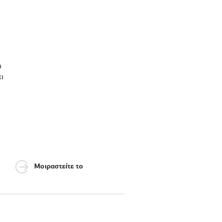
η
ι
Μοιραστείτε το