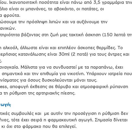
ου. Ικανοποιητική ποσότητα είναι πάνω από 3,5 γραμμάρια τη
ιο είναι οι μπανάνες, το αβοκάντο, οι πατάτες, οι
τα φρούτα.
ειώσουμε την πρόσληψη λιπών και να αυξάνουμε την
ανικών.
ηριότητα βάζοντας στη ζωή μας τακτική άσκηση (150 λεπτά τη
 αλκοόλ, άλλωστε είναι και επιπλέον άσκοπες θερμίδες. Το
ερήσιας κατανάλωσης είναι 30ml (2 ποτά) για τους άντρες και
.
αναγκαία. Μάλιστα για να συνδυαστεί με τα παραπάνω, έχει
σημαντικά και την επιθυμία για νικοτίνη. Υπάρχουν ιατρεία που
νίσματος για όσους δυσκολεύονται μόνοι τους.
tress, αποφυγή έκθεσης σε θόρυβο και ατμοσφαιρική ρύπανση
α τη ρύθμιση της αρτηριακής πίεσης.
γωγή;
ητικές συμβουλές και με αυτήν την προσέγγιση η ρύθμιση δεν
ήνες, τότε έχει σειρά η φαρμακευτική αγωγή. Σημασία δίνεται
 κι όχι στο φάρμακο που θα επιλεγεί.