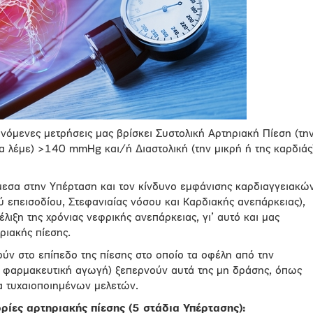
νόμενες μετρήσεις μας βρίσκει Συστολική Αρτηριακή Πίεση (τη
α λέμε) >140 mmHg και/ή Διαστολική (την μικρή ή της καρδιάς
εσα στην Υπέρταση και τον κίνδυνο εμφάνισης καρδιαγγειακώ
 επεισοδίου, Στεφανιαίας νόσου και Καρδιακής ανεπάρκειας),
λιξη της χρόνιας νεφρικής ανεπάρκειας, γι’ αυτό και μας
ριακής πίεσης.
ύν στο επίπεδο της πίεσης στο οποίο τα οφέλη από την
 φαρμακευτική αγωγή) ξεπερνούν αυτά της μη δράσης, όπως
α τυχαιοποιημένων μελετών.
ίες αρτηριακής πίεσης (5 στάδια Υπέρτασης):