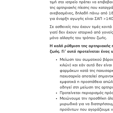
τιμή στο ιατρείο πρέπει να επιβεβαι
της αρτηριακής πίεσης που καταγρά
ανεβασμένες, δηλαδή πάνω από 180
για έναρξη αγωγής είναι ΣΑΠ >1
Σε ασθενείς που έχουν τιμές κοντά
γιατί δεν έχουν ιστορικό από γονε
μόνο αλλαγής του τρόπου ζωής.
Η καλή ρύθμιση της αρτηριακής 
ζωής. Γι’ αυτό π
ροτείνεται ένας 
Μείωση του σωματικού βάρου
κιλών) και εάν αυτό δεν είνα
φαρμάκων κατά της παχυσαρκί
παχυσαρκία αποτελεί σημαντικ
εμφατικά η προσπάθεια απώλε
οδηγεί στη μείωση της αρτηρ
Προτείνεται περιορισμός πρό
Μειώνουμε την προσθήκη άλατ
μυρωδικά για να διατηρήσουμε
προϊόντων που αγοράζουμε να