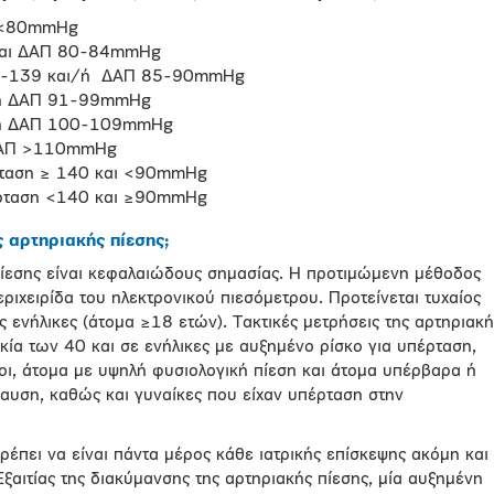
Π <80mmHg
και ΔΑΠ 80-84mmHg
0 -139 και/ή ΔΑΠ 85-90mmHg
/ή ΔΑΠ 91-99mmHg
/ή ΔΑΠ 100-109mmHg
 ΔΑΠ >110mmHg
ρταση ≥ 140 και <90mmHg
έρταση <140 και ≥90mmHg
ς αρτηριακής πίεσης;
ίεσης είναι κεφαλαιώδους σημασίας. Η προτιμώμενη μέθοδος
εριχειρίδα του ηλεκτρονικού πιεσόμετρου. Προτείνεται τυχαίος
ς ενήλικες (άτομα ≥18 ετών). Τακτικές μετρήσεις της αρτηριακή
ικία των 40 και σε ενήλικες με αυξημένο ρίσκο για υπέρταση,
οι, άτομα με υψηλή φυσιολογική πίεση και άτομα υπέρβαρα ή
αυση, καθώς και γυναίκες που είχαν υπέρταση στην
ρέπει να είναι πάντα μέρος κάθε ιατρικής επίσκεψης ακόμη και
ξαιτίας της διακύμανσης της αρτηριακής πίεσης, μία αυξημένη