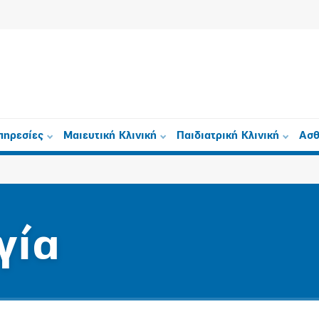
πηρεσίες
Μαιευτική Κλινική
Παιδιατρική Κλινική
Ασθ
γία