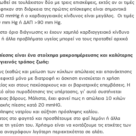
ωθεί σε τουλάχιστον δύο με τρεις επισκέψεις, εκτός αν οι τιμές
φηκαν στη διάρκεια της πρώτης επίσκεψης είναι σημαντικά
 mmHg ή ο καρδιαγγειακός κίνδυνος είναι μεγάλος. Οι τιμές
40 mm Hg ή ΔΑΠ >90 mm Hg.
 στο όριο διάγνωσης κι έχουν χαμηλό καρδιαγγειακό κίνδυνο
ίς ή άλλα προβλήματα υγείας μπορεί να τους προταθεί αρχικά
πίεσης είναι ένα στοίχημα μακροημέρευσης και καλύτερης
υγιεινός τρόπος ζωής:
ς (καθώς και μείωση των κύκλων απώλειας και επανάκτησης
ι εφικτό μόνο με διατροφή κι άσκηση ενισχύεται η χρήση
ας και στους παχύσαρκους και οι βαριατρικές επεμβάσεις. Η
ό αίτιο πυροδότησης της υπέρτασης, γι’ αυτό συστήνεται
ιας βάρους. Μάλιστα, έχει φανεί πως η απώλεια 10 κιλών
ιακής πίεσης κατά 20 mmHG.
σληψης νατρίου και αύξηση πρόσληψης καλίου.
ος στο φαγητό και προσθέτουμε στο φαΐ λεμόνι ή άλλα
 τη γεύση του. Χρήσιμο είναι να κοιτάζουμε τις ετικέτες των
 αναγράφουν λιγότερη περιεκτικότητα σε αλάτι.