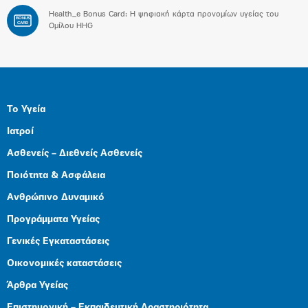
Health_e Bonus Card: H ψηφιακή κάρτα προνομίων υγείας του
BONUS
CARD
Ομίλου HHG
Το Υγεία
Ιατροί
Ασθενείς – Διεθνείς Ασθενείς
Ποιότητα & Ασφάλεια
Ανθρώπινο Δυναμικό
Προγράμματα Υγείας
Γενικές Εγκαταστάσεις
Οικονομικές καταστάσεις
Άρθρα Υγείας
Επιστημονική – Εκπαιδευτική Δραστηριότητα