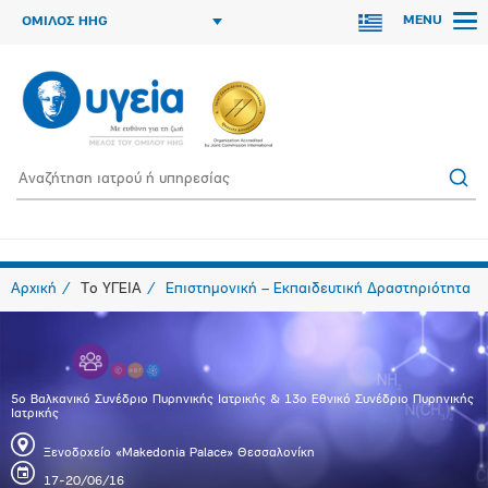
MENU
ΟΜΙΛΟΣ HHG
Αρχική
Το ΥΓΕΙΑ
Επιστημονική – Εκπαιδευτική Δραστηριότητα
5ο Βαλκανικό Συνέδριο Πυρηνικής Ιατρικής & 13ο Εθνικό Συνέδριο Πυρηνικής
Ιατρικής
Ξενοδοχείο «Makedonia Palace» Θεσσαλονίκη
17-20/06/16