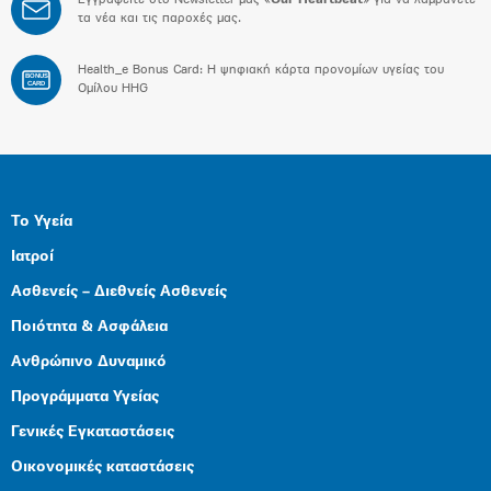
Εγγραφείτε στο Newsletter μας «
Our Heartbeat
» για να λαμβάνετε
τα νέα και τις παροχές μας.
Health_e Bonus Card: H ψηφιακή κάρτα προνομίων υγείας του
BONUS
CARD
Ομίλου HHG
Το Υγεία
Ιατροί
Ασθενείς – Διεθνείς Ασθενείς
Ποιότητα & Ασφάλεια
Ανθρώπινο Δυναμικό
Προγράμματα Υγείας
Γενικές Εγκαταστάσεις
Οικονομικές καταστάσεις