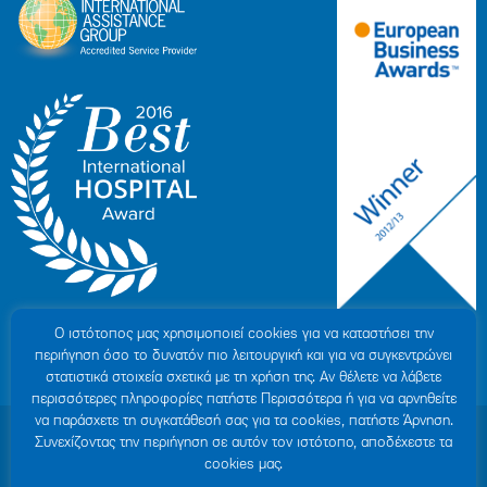
Ο ιστότοπoς μας χρησιμοποιεί cookies για να καταστήσει την
περιήγηση όσο το δυνατόν πιο λειτουργική και για να συγκεντρώνει
στατιστικά στοιχεία σχετικά με τη χρήση της. Αν θέλετε να λάβετε
περισσότερες πληροφορίες πατήστε Περισσότερα ή για να αρνηθείτε
να παράσχετε τη συγκατάθεσή σας για τα cookies, πατήστε Άρνηση.
© 2007-2026 ΥΓΕΙΑ Μ.Α.Ε
|
ΓΕΜΗ: 000279901000
Συνεχίζοντας την περιήγηση σε αυτόν τον ιστότοπο, αποδέχεστε τα
Όροι Χρήσης
|
Πολιτική Προστασίας Προσωπικών Δεδομένων
|
Πολιτική
cookies μας.
Cookies
|
Δήλωση Απορρήτου
|
Sitemap