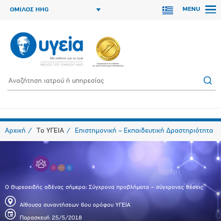
MENU
ΟΜΙΛΟΣ HHG
Αρχική
Το ΥΓΕΙΑ
Επιστημονική – Εκπαιδευτική Δραστηριότητα
O Θυρεοειδής αδένας σήμερα: Σύγχρονα προβλήματα – σύγχρονες θέσεις
Αίθουσα συναντήσεων 6ου ορόφου ΥΓΕΙΑ
Παρασκευή 25/5/2018