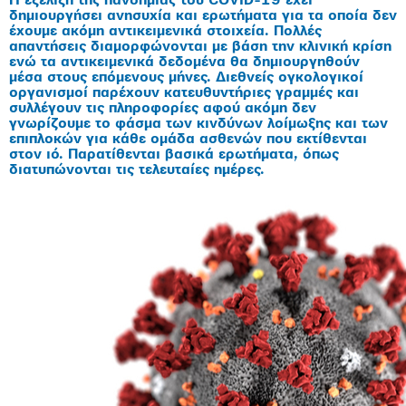
Η εξέλιξη της πανδημίας του COVID-19 έχει
δημιουργήσει ανησυχία και ερωτήματα για τα οποία δεν
έχουμε ακόμη αντικειμενικά στοιχεία. Πολλές
απαντήσεις διαμορφώνονται με βάση την κλινική κρίση
ενώ τα αντικειμενικά δεδομένα θα δημιουργηθούν
μέσα στους επόμενους μήνες. Διεθνείς ογκολογικοί
οργανισμοί παρέχουν κατευθυντήριες γραμμές και
συλλέγουν τις πληροφορίες αφού ακόμη δεν
γνωρίζουμε το φάσμα των κινδύνων λοίμωξης και των
επιπλοκών για κάθε ομάδα ασθενών που εκτίθενται
στον ιό. Παρατίθενται βασικά ερωτήματα, όπως
διατυπώνονται τις τελευταίες ημέρες.