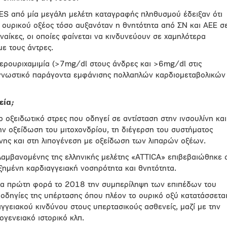
S από μία μεγάλη μελέτη καταγραφής πληθυσμού έδειξαν ότι
υ ουρικού οξέος τόσο αυξανόταν η θνητότητα από ΣΝ και ΑΕΕ σ
ναίκες, οι οποίες φαίνεται να κινδυνεύουν σε χαμηλότερα
με τους άντρες.
περουριχαμιμία (>7mg/dl στους άνδρες και >6mg/dl στις
ογνωστικό παράγοντα εμφάνισης πολλαπλών καρδιομεταβολικών
εία
;
 οξειδωτικό στρες που οδηγεί σε αντίσταση στην ινσουλίνη και
ην οξείδωση του μιτοχονδρίου, τη διέγερση του συστήματος
νης και στη λιπογένεση με οξείδωση των λιπαρών οξέων.
λαμβανομένης της ελληνικής μελέτης «ATTICA» επιβεβαιώθηκε 
ξημένη καρδιαγγειακή νοσηρότητα και θνητότητα.
ια πρώτη φορά το 2018 την συμπερίληψη των επιπέδων του
 οδηγίες της υπέρτασης όπου πλέον το ουρικό οξύ κατατάσσετα
γγειακού κινδύνου στους υπερτασικούς ασθενείς, μαζί με την
κογενειακό ιστορικό κλπ.