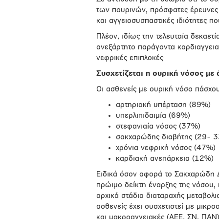
των πουρινών, πρόσφατες έρευνες 
και αγγειοσυσπαστικές ιδιότητες 
Πλέον, ιδίως την τελευταία δεκαετ
ανεξάρτητο παράγοντα καρδιαγγεια
νεφρικές επιπλοκές
Συσχετίζεται η ουρική νόσος με 
Οι ασθενείς με ουρική νόσο πάσχο
αρτηριακή υπέρταση (89%)
υπερλιπιδαιμία (69%)
στεφανιαία νόσος (37%)
σακχαρώδης διαβήτης (29- 
χρόνια νεφρική νόσος (47%)
καρδιακή ανεπάρκεια (12%)
Ειδικά όσον αφορά το Σακχαρώδη Δι
πρώιμο δείκτη έναρξης της νόσου,
αρχικά στάδια διαταραχής μεταβολι
ασθενείς έχει συσχετιστεί με μικρ
και μακροαγγειακές (ΑΕΕ, ΣΝ, ΠΑΝ)