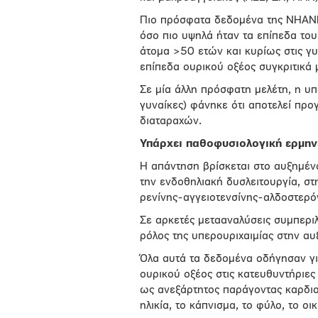
Πιο πρόσφατα δεδομένα της NHANE
όσο πιο υψηλά ήταν τα επίπεδα το
άτομα >50 ετών και κυρίως στις γυ
επίπεδα ουρικού οξέος συγκριτικά 
Σε μία άλλη πρόσφατη μελέτη, η υ
γυναίκες) φάνηκε ότι αποτελεί πρ
διαταραχών.
Υπάρχει παθοφυσιολογική ερμην
H απάντηση βρίσκεται στο αυξημένο
την ενδοθηλιακή δυσλειτουργία, στ
ρενίνης-αγγειοτενσίνης-αλδοστερό
Σε αρκετές μετααναλύσεις συμπερι
ρόλος της υπερουριχαιμίας στην αυ
Όλα αυτά τα δεδομένα οδήγησαν γ
ουρικού οξέος στις κατευθυντήριες
ως ανεξάρτητος παράγοντας καρδια
ηλικία, το κάπνισμα, το φύλο, το οι