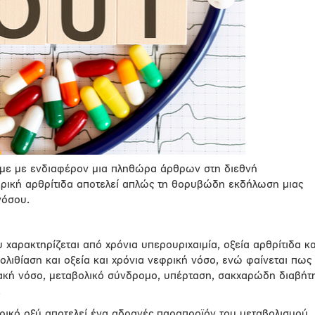
ύμε με ενδιαφέρον μια πληθώρα άρθρων στη διεθνή
ουρική αρθρίτιδα αποτελεί απλώς τη θορυβώδη εκδήλωση μιας
νόσου.
 χαρακτηρίζεται από χρόνια υπερουριχαιμία, οξεία αρθρίτιδα κα
λιθίαση και οξεία και χρόνια νεφρική νόσο, ενώ φαίνεται πως
ειακή νόσο, μεταβολικό σύνδρομο, υπέρταση, σακχαρώδη διαβήτ
.
υρικό οξύ αποτελεί ένα αδρανές παραπροϊόν του μεταβολισμού