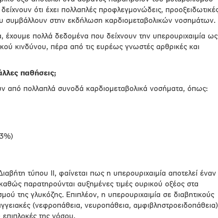
δείχνουν ότι έχει πολλαπλές προφλεγμονώδεις, προοξειδωτικέ
που συμβάλλουν στην εκδήλωση καρδιομεταβολικών νοσημάτων.
ία, έχουμε πολλά δεδομένα που δείχνουν την υπερουριχαιμία ως
κού κινδύνου, πέρα από τις ευρέως γνωστές αρθρικές και
άλλες παθήσεις;
υν από πολλαπλά συνοδά καρδιομεταβολικά νοσήματα, όπως:
33%)
αβήτη τύπου ΙΙ, φαίνεται πως η υπερουριχαιμία αποτελεί έναν
 καθώς παρατηρούνται αυξημένες τιμές ουρικού οξέος στα
σμού της γλυκόζης
.
Επιπλέον, η υπερουριχαιμία σε διαβητικούς
οαγγειακές (νεφροπάθεια, νευροπάθεια, αμφιβληστροειδοπάθεια)
 επιπλοκές της νόσου.