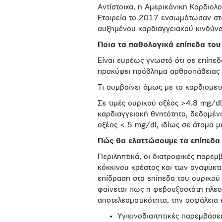
Αντίστοιχα, η Αμερικάνικη Καρδιολ
Εταιρεία το 2017 ενσωμάτωσαν στι
αυξημένου καρδιαγγειακού κινδύνο
Ποια τα παθολογικά επίπεδα του
Είναι ευρέως γνωστό ότι σε επίπεδ
προκύψει πρόβλημα αρθροπάθειας 
Τι συμβαίνει όμως με τα καρδιομετ
Σε τιμές ουρικού οξέος >4.8 mg/dl
καρδιαγγειακή θνητότητα, δεδομένα
οξέος < 5 mg/dl, ιδίως σε άτομα 
Πώς θα ελαττώσουμε τα επίπεδα 
Περιληπτικά, οι διατροφικές παρεμ
κόκκινου κρέατος και των αναψυκτ
επίδραση στα επίπεδα του ουρικού
φαίνεται πως η φεβουξοστάτη πλεον
αποτελεσματικότητα, την ασφάλεια 
Υγιεινοδιαιτητικές παρεμβάσε