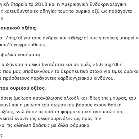
ογική Εταρεία τo 2018 και η Αμερικανική Ενδοκρινολογική
ς κατευθυντήριες οδηγίες τους το ουρικό οξύ ως παράγοντα
υ.
 ουρικού οξέος;
α 7mg/dl για τους άνδρες και >6mg/dl στις γυναίκες μπορεί ν
και/ή νεφροπάθειας.
αβολικά νοσήματα;
 αυξάνεται η ολική θνητότητα και σε τιμές >5.6 mg/dl η
 που μας υποδεικνύουν το θεραπευτικό στόχο για τιμές ουρικ
με πρόσθετους παράγοντες καρδιαγγειακού κινδύνου.
του ουρικού οξέος;
βάσεις (μείωση κατανάλωσης αλκοόλ και ιδίως της μπύρας, του
ικών) και η μείωση του σωματικού βάρους έχουν θετική
 οξέος, ενώ όσον αφορά τη φαρμακευτική αντιμετώπιση,
εκτεί έναντι της αλλοπουρινόλης ως προς την
και τις αλληλεπιδράσεις με άλλα φάρμακα.
ις