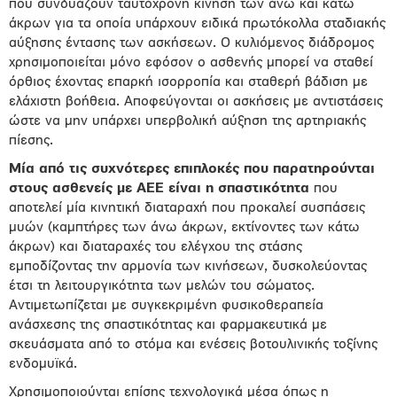
που συνδυάζουν ταυτόχρονη κίνηση των άνω και κάτω
άκρων για τα οποία υπάρχουν ειδικά πρωτόκολλα σταδιακής
αύξησης έντασης των ασκήσεων. Ο κυλιόμενος διάδρομος
χρησιμοποιείται μόνο εφόσον ο ασθενής μπορεί να σταθεί
όρθιος έχοντας επαρκή ισορροπία και σταθερή βάδιση με
ελάχιστη βοήθεια. Αποφεύγονται οι ασκήσεις με αντιστάσεις
ώστε να μην υπάρχει υπερβολική αύξηση της αρτηριακής
πίεσης.
Μία από τις συχνότερες επιπλοκές που παρατηρούνται
στους ασθενείς με ΑΕΕ είναι η σπαστικότητα
που
αποτελεί µία κινητική διαταραχή που προκαλεί συσπάσεις
μυών (καμπτήρες των άνω άκρων, εκτίνοντες των κάτω
άκρων) και διαταραχές του ελέγχου της στάσης
εμποδίζοντας την αρμονία των κινήσεων, δυσκολεύοντας
έτσι τη λειτουργικότητα των μελών του σώματος.
Αντιμετωπίζεται με συγκεκριμένη φυσικοθεραπεία
ανάσχεσης της σπαστικότητας και φαρμακευτικά με
σκευάσματα από το στόμα και ενέσεις βοτουλινικής τοξίνης
ενδομυϊκά.
Χρησιμοποιούνται επίσης τεχνολογικά μέσα όπως η