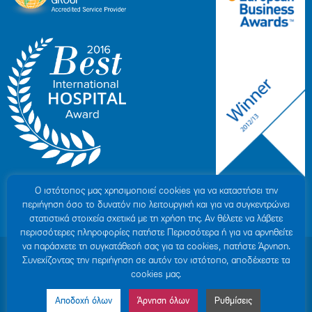
Ο ιστότοπoς μας χρησιμοποιεί cookies για να καταστήσει την
περιήγηση όσο το δυνατόν πιο λειτουργική και για να συγκεντρώνει
στατιστικά στοιχεία σχετικά με τη χρήση της. Αν θέλετε να λάβετε
περισσότερες πληροφορίες πατήστε Περισσότερα ή για να αρνηθείτε
να παράσχετε τη συγκατάθεσή σας για τα cookies, πατήστε Άρνηση.
© 2007-2026 ΥΓΕΙΑ Μ.Α.Ε
|
ΓΕΜΗ: 000279901000
Συνεχίζοντας την περιήγηση σε αυτόν τον ιστότοπο, αποδέχεστε τα
Όροι Χρήσης
|
Πολιτική Προστασίας Προσωπικών Δεδομένων
|
Πολιτική
cookies μας.
Cookies
|
Δήλωση Απορρήτου
|
Sitemap
Αποδοχή όλων
Άρνηση όλων
Ρυθμίσεις
Made by MINOANDESIGN